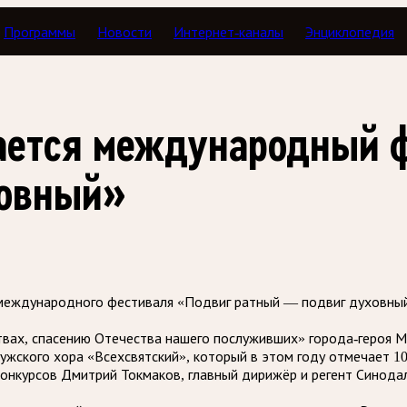
Программы
Новости
Интернет-каналы
Энциклопедия
ается международный 
ховный»
 международного фестиваля «Подвиг ратный — подвиг духовный
твах, спасению Отечества нашего послуживших» города-героя М
ужского хора «Всехсвятский», который в этом году отмечает 1
онкурсов Дмитрий Токмаков, главный дирижёр и регент Синода