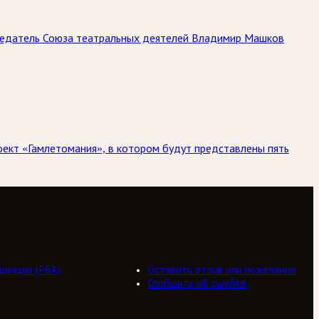
дседатель Союза театральных деятелей Владимир Машков
роект «Гамлетомания», в котором будут представлены пять
циация (РБА)
Оставить отзыв или пожелание
Сообщить об ошибке