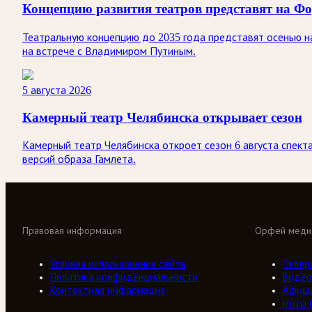
Концепцию развития театров представят на Ф
Театральную концепцию до 2035 года представят осенью 
на встрече с Владимиром Путиным.
5 августа 2026
Камерный театр Челябинска открывает сезон
Камерный театр Челябинска откроет сезон 6 августа спект
версий образа Гамлета.
Правовая информация
Орфей меди
Условия использования сайта
Телер
Политика конфиденциальности
Видео
Контактная информация
Афиш
Ноты 