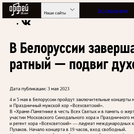
Радио Орфей
Сетка вещания
Радио классической музыки «Орфей»
Новости
Наши сайты
В Белоруссии заверш
ратный — подвиг ду
Дата публикации:
3 мая 2023
4 и 5 мая в Белоруссии пройдут заключительные концерты
и Праздничный мужской хор «Всехсвятский».
В «Храме-Памятнике в честь Всех Святых и в память о жер
участии Московского Синодального хора и Праздничного м
и регент хора «Всехсвятский» — лауреат международных к
Пузаков. Начало концерта в 19 часов, вход свободный.