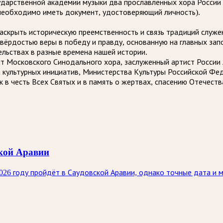
ударственной академии музыки два прославленных хора России 
 необходимо иметь документ, удостоверяющий личность).
скрыть историческую преемственность и связь традиций служен
твёрдостью веры в победу и правду, основанную на главных зап
льствах в разные времена нашей истории.
 Московского Синодального хора, заслуженный артист России 
 культурных инициатив, Министерства Культуры Российской Ф
 в честь Всех Святых и в память о жертвах, спасению Отечест
ской Аравии
26 году пройдёт в Саудовской Аравии, однако точные дата и 