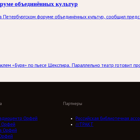
оруме объединённых культур
на Петербургском форуме объединённых культур, сообщил пре
аклем «Буря» по пьесе Шекспира. Параллельно театр готовит п
а
Партнеры
адиоцентр Орфей
Российская библиотечная ассо
 Орфей
///ТРАКТ
а Орфей
Орфей