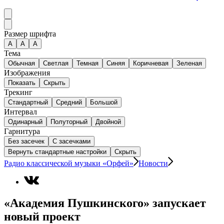
Размер шрифта
А
A
A
Тема
Обычная
Светлая
Темная
Синяя
Коричневая
Зеленая
Изображения
Показать
Скрыть
Трекинг
Стандартный
Средний
Большой
Интервал
Одинарный
Полуторный
Двойной
Гарнитура
Без засечек
С засечками
Вернуть стандартные настройки
Скрыть
Радио классической музыки «Орфей»
Новости
«Академия Пушкинского» запускает
новый проект