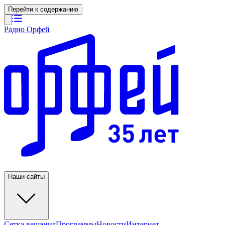
Перейти к содержанию
Радио Орфей
Наши сайты
Сетка вещания
Программы
Новости
Интернет-