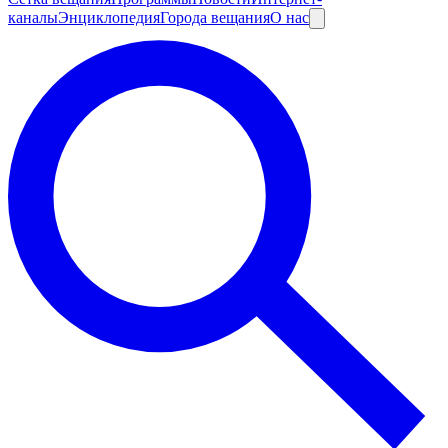
каналы
Энциклопедия
Города вещания
О нас