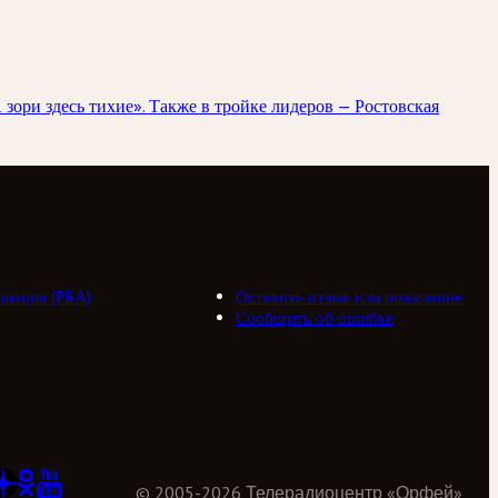
ори здесь тихие». Также в тройке лидеров — Ростовская
циация (РБА)
Оставить отзыв или пожелание
Сообщить об ошибке
©
2005
-
2026
Телерадиоцентр «Орфей»