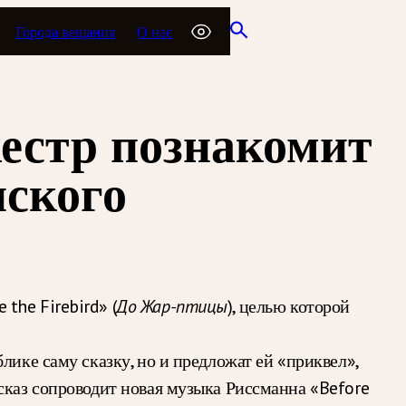
Города вещания
О нас
естр познакомит
нского
the Firebird» (
До Жар-птицы
), целью которой
лике саму сказку, но и предложат ей «приквел»,
сказ сопроводит новая музыка Риссманна «Before