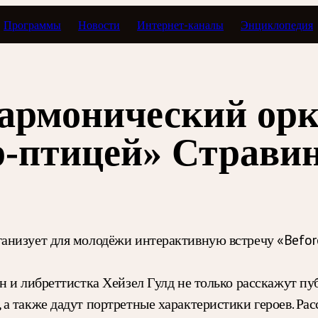
Программы
Новости
Интернет-каналы
Энциклопедия
армонический орк
р-птицей» Страви
низует для молодёжи интерактивную встречу «Before 
 и либреттистка Хейзел Гулд не только расскажут пуб
а также дадут портретные характеристики героев. Рас