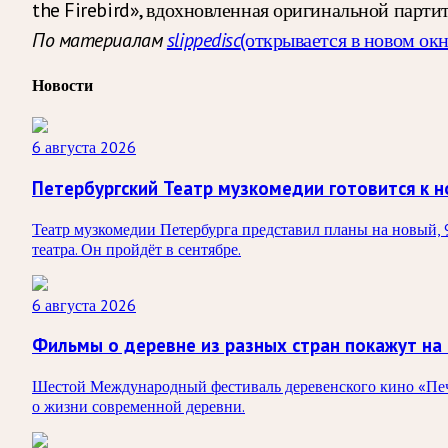
the Firebird», вдохновленная оригинальной партит
По материалам
slippedisc
(открывается в новом окн
Новости
6 августа 2026
Петербургский Театр музкомедии готовится к н
Театр музкомедии Петербурга представил планы на новый, 
театра. Он пройдёт в сентябре.
6 августа 2026
Фильмы о деревне из разных стран покажут на
Шестой Международный фестиваль деревенского кино «Печк
о жизни современной деревни.