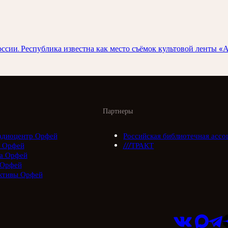
и. Республика известна как место съёмок культовой ленты «А з
Партнеры
адиоцентр Орфей
Российская библиотечная ассо
 Орфей
///ТРАКТ
а Орфей
 Орфей
ктивы Орфей