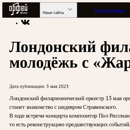
Радио Орфей
Сетка вещания
Радио классической музыки «Орфей»
Новости
Наши сайты
Лондонский фил
молодёжь с «Жа
Дата публикации:
3 мая 2023
Лондонский филармонический оркестр 13 мая орга
станет знакомство с шедевром Стравинского.
В ходе встречи-концерта композитор Пол Риссманн
то есть реконструкцию предшествующих событий, 