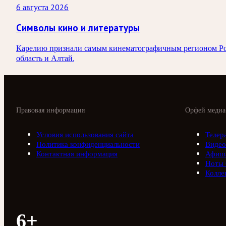
6 августа 2026
Символы кино и литературы
Карелию признали самым кинематографичным регионом Росси
область и Алтай.
Правовая информация
Орфей медиа
Условия использования сайта
Телер
Политика конфиденциальности
Видео
Контактная информация
Афиш
Ноты
Колле
6+