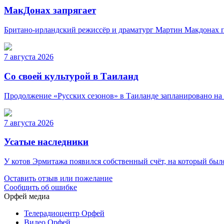
МакДонах запрягает
Британо-ирландский режиссёр и драматург Мартин Макдонах п
7 августа 2026
Со своей культурой в Таиланд
Продолжение «Русских сезонов» в Таиланде запланировано на 
7 августа 2026
Усатые наследники
У котов Эрмитажа появился собственный счёт, на который был
Оставить отзыв или пожелание
Сообщить об ошибке
Орфей медиа
Телерадиоцентр Орфей
Видео Орфей