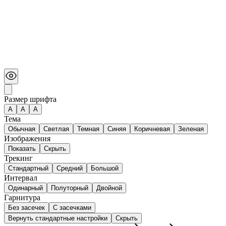
Размер шрифта
А
A
A
Тема
Обычная
Светлая
Темная
Синяя
Коричневая
Зеленая
Изображения
Показать
Скрыть
Трекинг
Стандартный
Средний
Большой
Интервал
Одинарный
Полуторный
Двойной
Гарнитура
Без засечек
С засечками
Вернуть стандартные настройки
Скрыть