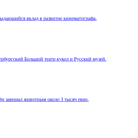
выдающийся вклад в развитие кинематографа.
ербургский Большой театр кукол и Русский музей.
Он завещал животным около 3 тысяч евро.