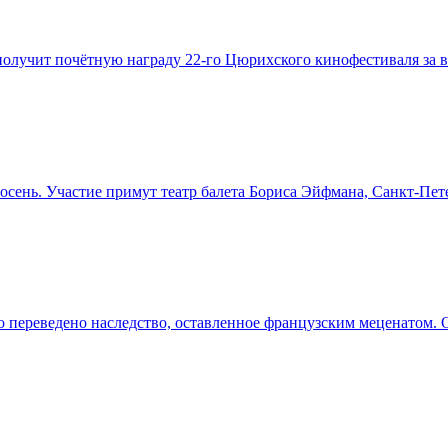
олучит почётную награду 22-го Цюрихского кинофестиваля за 
осень. Участие примут театр балета Бориса Эйфмана, Санкт-Пет
о переведено наследство, оставленное французским меценатом. 