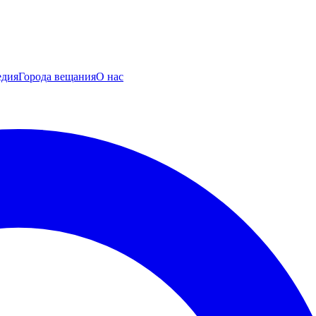
едия
Города вещания
О нас