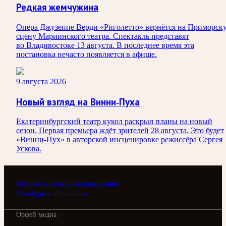
Редкая жемчужина
Опера Джузеппе Верди «Риголетто» вернётся на Приморск
сцену Мариинского театра. Спектакль представят
во Владивостоке 13 августа. В последнее время эта
постановка нечасто появляется в афише.
9 августа 2026
Новый взгляд на Винни-Пуха
Екатеринбургский театр кукол раскрыл планы на новый
сезон. Первая премьера ждёт зрителей 28 августа. Это будет
«Винни-Пух» в авторской инсценировке режиссёра Сергея
Ускова.
Оставить отзыв или пожелание
Сообщить об ошибке
Орфей медиа