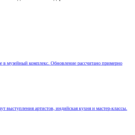
ие в музейный комплекс. Обновление рассчитано примерно
дут выступления артистов, индийская кухня и мастер-классы.