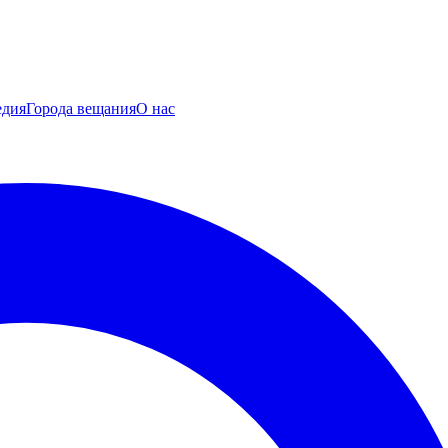
едия
Города вещания
О нас