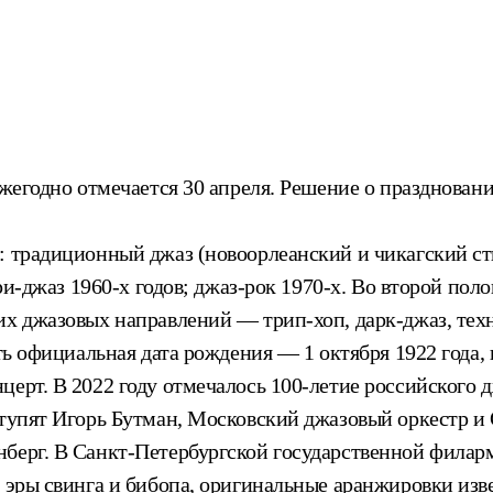
ежегодно отмечается 30 апреля. Решение о праздновани
: традиционный джаз (новоорлеанский и чикагский сти
фри-джаз 1960-х годов; джаз-рок 1970-х. Во второй пол
их джазовых направлений — трип-хоп, дарк-джаз, те
есть официальная дата рождения — 1 октября 1922 год
ерт. В 2022 году отмечалось 100-летие российского д
ступят Игорь Бутман, Московский джазовый оркестр и 
берг. В Санкт-Петербургской государственной филарм
и эры свинга и бибопа, оригинальные аранжировки изв