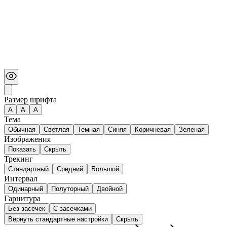
Размер шрифта
А
A
A
Тема
Обычная
Светлая
Темная
Синяя
Коричневая
Зеленая
Изображения
Показать
Скрыть
Трекинг
Стандартный
Средний
Большой
Интервал
Одинарный
Полуторный
Двойной
Гарнитура
Без засечек
С засечками
Вернуть стандартные настройки
Скрыть