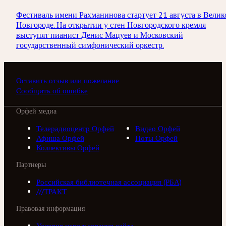
Фестиваль имени Рахманинова стартует 21 августа в Велик
Новгороде. На открытии у стен Новгородского кремля
выступят пианист Денис Мацуев и Московский
государственный симфонический оркестр.
Оставить отзыв или пожелание
Сообщить об ошибке
Орфей медиа
Телерадиоцентр Орфей
Видео Орфей
Афиша Орфей
Ноты Орфей
Коллективы Орфей
Партнеры
Российская библиотечная ассоциация (РБА)
///ТРАКТ
Правовая информация
Условия использования сайта