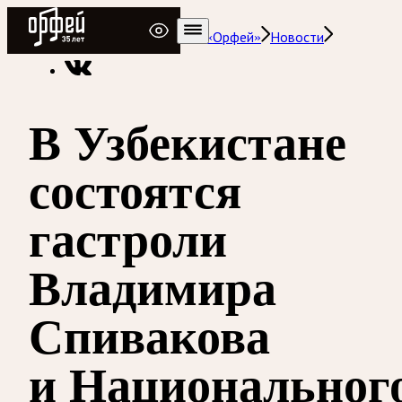
Радио Орфей
Радио классической музыки «Орфей»
Новости
В Узбекистане
состоятся
гастроли
Владимира
Спивакова
и Национальног