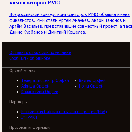
композиторов РМО
Всероссийский конкурс композиторов РМО объявил имена
финалистов. Ими стали Артём Ананьев, Антон Танонов и
Артём Васильев, представившие совместный проект, а так
Динис Курбанов и Дмитрий Кошелев.
Оставить отзыв или пожелание
Сообщить об ошибке
Орфей медиа
Телерадиоцентр Орфей
Видео Орфей
Афиша Орфей
Ноты Орфей
Коллективы Орфей
Партнеры
Российская библиотечная ассоциация (РБА)
///ТРАКТ
Правовая информация