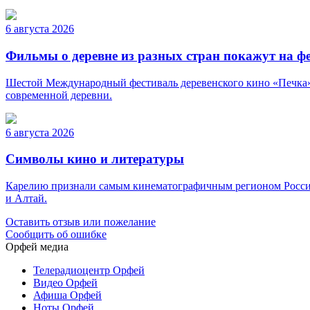
6 августа 2026
Фильмы о деревне из разных стран покажут на ф
Шестой Международный фестиваль деревенского кино «Печка» п
современной деревни.
6 августа 2026
Символы кино и литературы
Карелию признали самым кинематографичным регионом России. 
и Алтай.
Оставить отзыв или пожелание
Сообщить об ошибке
Орфей медиа
Телерадиоцентр Орфей
Видео Орфей
Афиша Орфей
Ноты Орфей