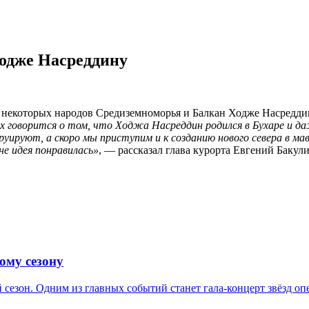
Ходже Насреддину
некоторых народов Средиземноморья и Балкан Ходже Насреддин
х говорится о том, что Ходжа Насреддин родился в Бухаре и д
труируют, а скоро мы приступим и к созданию нового севера в 
не идея понравилась»
, — рассказал глава курорта Евгений Бакули
ому сезону
 сезон. Одним из главных событий станет гала-концерт звёзд о