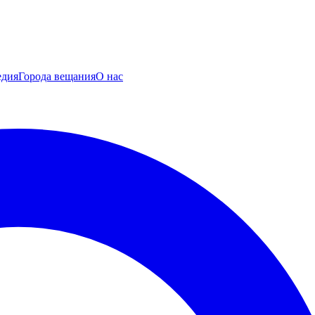
едия
Города вещания
О нас