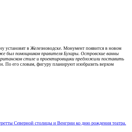
у установят в Железноводске. Монумент появится в новом
аже был помощником правителя Бухары. Островские ванны
мавританском стиле и проектировщики предложили поставить
н.
По его словам, фигуру планируют изобразить верхом
перетты Северной столицы и Венгрии ко дню рождения театра.