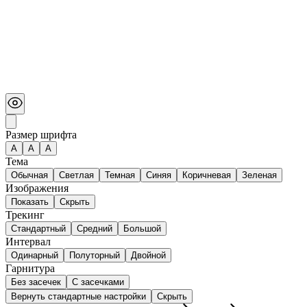
Размер шрифта
А
A
A
Тема
Обычная
Светлая
Темная
Синяя
Коричневая
Зеленая
Изображения
Показать
Скрыть
Трекинг
Стандартный
Средний
Большой
Интервал
Одинарный
Полуторный
Двойной
Гарнитура
Без засечек
С засечками
Вернуть стандартные настройки
Скрыть