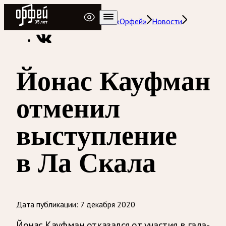
Радио Орфей
Радио классической музыки «Орфей»
Новости
Йонас Кауфман
отменил
выступление
в Ла Скала
Дата публикации:
7 декабря 2020
Йонас Кауфман отказался от участия в гала-