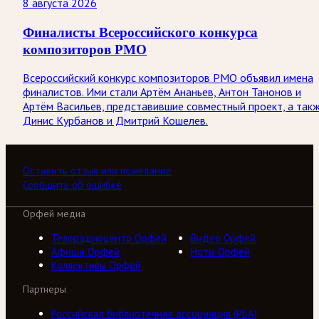
8 августа 2026
Финалисты Всероссийского конкурса
композиторов РМО
Всероссийский конкурс композиторов РМО объявил имена
финалистов. Ими стали Артём Ананьев, Антон Танонов и
Артём Васильев, представившие совместный проект, а так
Динис Курбанов и Дмитрий Кошелев.
Оставить отзыв или пожелание
Сообщить об ошибке
Орфей медиа
Телерадиоцентр Орфей
Видео Орфей
Афиша Орфей
Ноты Орфей
Коллективы Орфей
Партнеры
Российская библиотечная ассоциация (РБА)