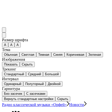
Размер шрифта
А
A
A
Тема
Обычная
Светлая
Темная
Синяя
Коричневая
Зеленая
Изображения
Показать
Скрыть
Трекинг
Стандартный
Средний
Большой
Интервал
Одинарный
Полуторный
Двойной
Гарнитура
Без засечек
С засечками
Вернуть стандартные настройки
Скрыть
Радио классической музыки «Орфей»
Новости