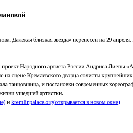
лановой
ова. Далёкая близкая звезда» перенесен на 29 апреля
й проект Народного артиста России Андриса Лиепы 
еле на сцене Кремлевского дворца солисты крупнейши
тала танцовщица, и постановки современных хореогра
 жизни ушедшей артистки.
не)
и
kremlinpalace.org
(открывается в новом окне)