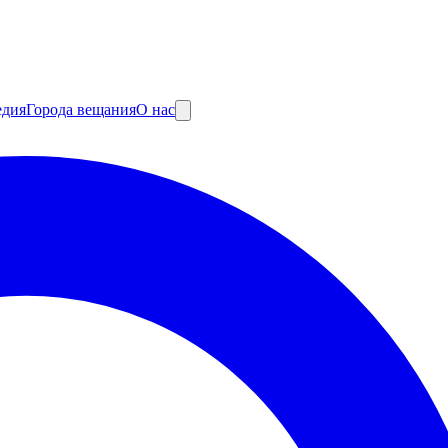
едия
Города вещания
О нас