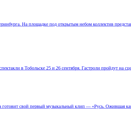
теринбурга. На площадке под открытым небом коллектив предст
пектакли в Тобольске 25 и 26 сентября. Гастроли пройдут на с
а готовит свой первый музыкальный клип — «Русь. Ожившая ка