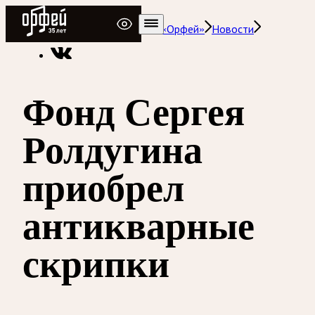
Радио Орфей
Радио классической музыки «Орфей»
Новости
Фонд Сергея
Ролдугина
приобрел
антикварные
скрипки