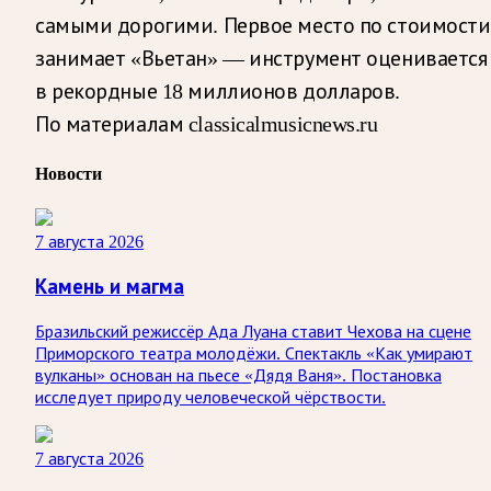
самыми дорогими. Первое место по стоимости
занимает «Вьетан» — инструмент оценивается
в рекордные 18 миллионов долларов.
По материалам classicalmusicnews.ru
Новости
7 августа 2026
Камень и магма
Бразильский режиссёр Ада Луана ставит Чехова на сцене
Приморского театра молодёжи. Спектакль «Как умирают
вулканы» основан на пьесе «Дядя Ваня». Постановка
исследует природу человеческой чёрствости.
7 августа 2026