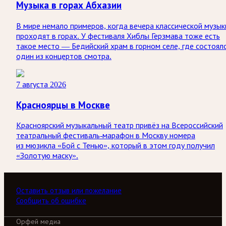
Музыка в горах Абхазии
В мире немало примеров, когда вечера классической музык
проходят в горах. У фестиваля Хиблы Герзмава тоже есть
такое место — Бедийский храм в горном селе, где состоял
один из концертов смотра.
7 августа 2026
Красноярцы в Москве
Красноярский музыкальный театр привёз на Всероссийский
театральный фестиваль-марафон в Москву номера
из мюзикла «Бой с Тенью», который в этом году получил
«Золотую маску».
Оставить отзыв или пожелание
Сообщить об ошибке
Орфей медиа