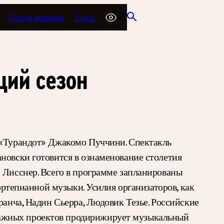
Города вещания
О нас
щий сезон
я «Турандот» Джакомо Пуччини. Спектакль
новски готовится в ознаменование столетия
 Лисснер. Всего в программе запланированы
ортепианной музыки. Усилия организаторов, как
ранча, Надин Сьерра, Людовик Тезье. Российские
важных проектов продирижирует музыкальный