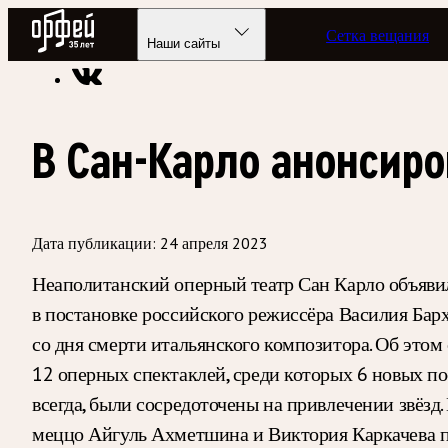
Радио Орфей
Сетка вещания
Радио классической музыки «Орфей»
Новости
Наши сайты
В Сан-Карло анонсир
Дата публикации:
24 апреля 2023
Неаполитанский оперный театр Сан Карло объявил
в постановке российского режиссёра Василия Бар
со дня смерти итальянского композитора. Об это
12 оперных спектаклей, среди которых 6 новых пос
всегда, были сосредоточены на привлечении звёзд
меццо Айгуль Ахметшина и Виктория Каркачева 