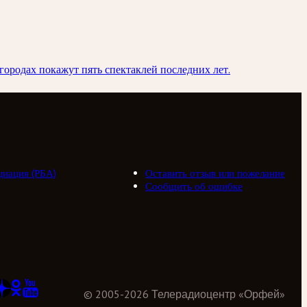
городах покажут пять спектаклей последних лет.
циация (РБА)
Оставить отзыв или пожелание
Сообщить об ошибке
©
2005
-
2026
Телерадиоцентр «Орфей»