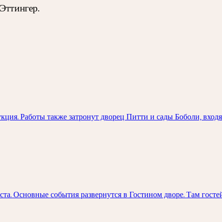
Эттингер.
ция. Работы также затронут дворец Питти и сады Боболи, вход
та. Основные события развернутся в Гостином дворе. Там госте