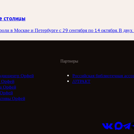
е столицы
ли в Москве и Петербурге с 29 сентября по 14 октября. В двух 
Партнеры
адиоцентр Орфей
Российская библиотечная ассо
 Орфей
///ТРАКТ
а Орфей
 Орфей
ктивы Орфей