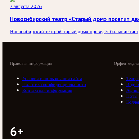
7 августа 2026
Новосибирский театр «Старый дом» посетит дв
Новосибирский театр «Старый дом» проведёт большие гастро
Правовая информация
Орфей медиа
Условия использования сайта
Телер
Политика конфиденциальности
Видео
Контактная информация
Афиш
Ноты
Колле
6+