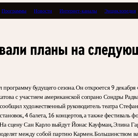
Программы
Новости
Интернет-каналы
Энциклопедия
овали планы на следую
 программу будущего сезона. Он откроется 9 декабр
хатова с участием американской сопрано Сондры Радва
м сообщил художественный руководитель театра Стефан
тановок, 4 балета, 16 концертов, а также фестиваль ф
. На сцену Сан Карло выйдут Йонас Кауфман, Элина Га
поделят между собой партию Кармен. Большинством 