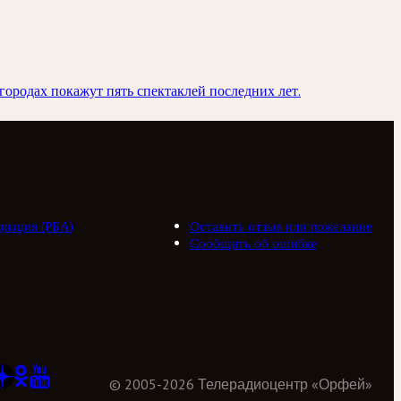
городах покажут пять спектаклей последних лет.
циация (РБА)
Оставить отзыв или пожелание
Сообщить об ошибке
©
2005
-
2026
Телерадиоцентр «Орфей»