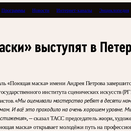
Программы
Новости
Интернет-каналы
Энциклопедия
ски» выступят в Петер
ь «Поющая маска» имени Андрея Петрова завершится 
 государственного института сценических искусств (Р
стов. «
Мы оценивали мастерство ребят в десяти ном
льмам. И всё это проходило на очень хорошем уровне. 
», — сказал ТАСС председатель жюри, худож
достижения
ющая маска» открывает молодёжи путь на профессион