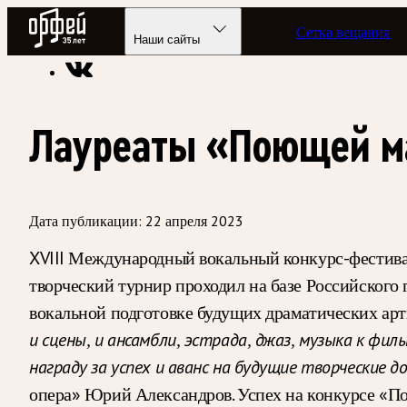
Радио Орфей
Сетка вещания
Радио классической музыки «Орфей»
Новости
Наши сайты
Лауреаты «Поющей ма
Дата публикации:
22 апреля 2023
XVIII Международный вокальный конкурс-фестивал
творческий турнир проходил на базе Российского
вокальной подготовке будущих драматических арти
и сцены, и ансамбли, эстрада, джаз, музыка к фи
награду за успех и аванс на будущие творческие 
опера» Юрий Александров. Успех на конкурсе «По