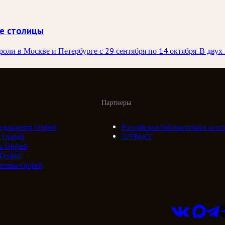
е столицы
ли в Москве и Петербурге с 29 сентября по 14 октября. В двух 
Партнеры
адиоцентр Орфей
Российская библиотечная ассо
 Орфей
///ТРАКТ
а Орфей
 Орфей
ктивы Орфей