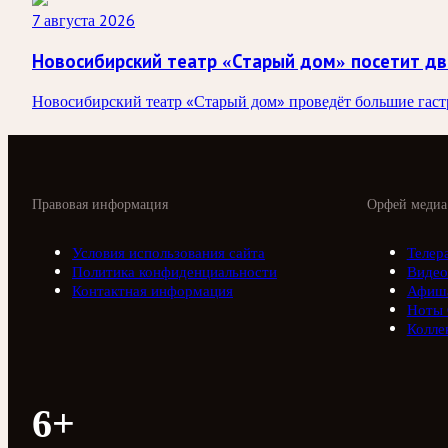
7 августа 2026
Новосибирский театр «Старый дом» посетит дв
Новосибирский театр «Старый дом» проведёт большие гастро
Правовая информация
Орфей медиа
Условия использования сайта
Телер
Политика конфиденциальности
Видео
Контактная информация
Афиш
Ноты
Колле
6+