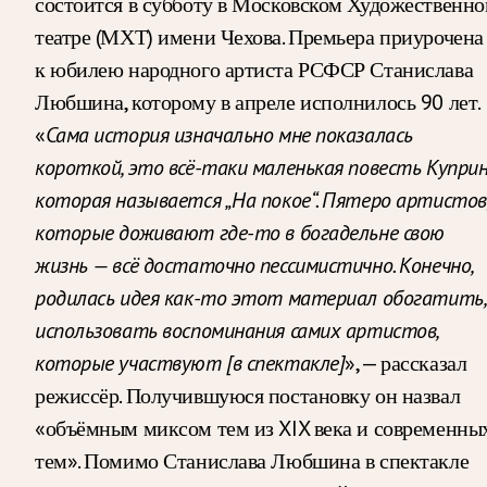
состоится в субботу в Московском Художественн
театре (МХТ) имени Чехова. Премьера приурочена
к юбилею народного артиста РСФСР Станислава
Любшина, которому в апреле исполнилось 90 лет.
«
Сама история изначально мне показалась
короткой, это всё-таки маленькая повесть Куприн
которая называется „На покое“. Пятеро артистов
которые доживают где-то в богадельне свою
жизнь — всё достаточно пессимистично. Конечно,
родилась идея как-то этот материал обогатить,
использовать воспоминания самих артистов,
которые участвуют [в спектакле]
», — рассказал
режиссёр. Получившуюся постановку он назвал
«объёмным миксом тем из XIX века и современны
тем». Помимо Станислава Любшина в спектакле