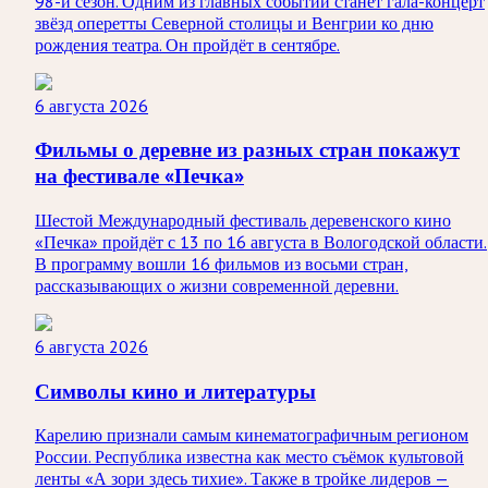
98-й сезон. Одним из главных событий станет гала-концерт
звёзд оперетты Северной столицы и Венгрии ко дню
рождения театра. Он пройдёт в сентябре.
6 августа 2026
Фильмы о деревне из разных стран покажут
на фестивале «Печка»
Шестой Международный фестиваль деревенского кино
«Печка» пройдёт с 13 по 16 августа в Вологодской области.
В программу вошли 16 фильмов из восьми стран,
рассказывающих о жизни современной деревни.
6 августа 2026
Символы кино и литературы
Карелию признали самым кинематографичным регионом
России. Республика известна как место съёмок культовой
ленты «А зори здесь тихие». Также в тройке лидеров —