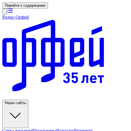
Перейти к содержанию
Радио Орфей
Наши сайты
Сетка вещания
Программы
Новости
Интернет-