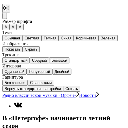
Размер шрифта
А
A
A
Тема
Обычная
Светлая
Темная
Синяя
Коричневая
Зеленая
Изображения
Показать
Скрыть
Трекинг
Стандартный
Средний
Большой
Интервал
Одинарный
Полуторный
Двойной
Гарнитура
Без засечек
С засечками
Вернуть стандартные настройки
Скрыть
Радио классической музыки «Орфей»
Новости
В «Петергофе» начинается летний
сезон