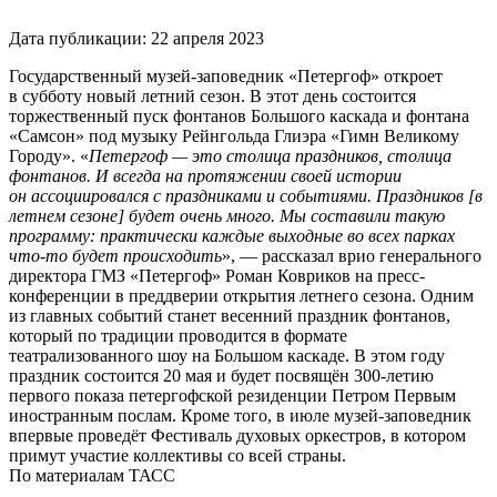
Дата публикации:
22 апреля 2023
Государственный музей-заповедник «Петергоф» откроет
в субботу новый летний сезон. В этот день состоится
торжественный пуск фонтанов Большого каскада и фонтана
«Самсон» под музыку Рейнгольда Глиэра «Гимн Великому
Городу». «
Петергоф — это столица праздников, столица
фонтанов. И всегда на протяжении своей истории
он ассоциировался с праздниками и событиями. Праздников [в
летнем сезоне] будет очень много. Мы составили такую
программу: практически каждые выходные во всех парках
что-то будет происходить
», — рассказал врио генерального
директора ГМЗ «Петергоф» Роман Ковриков на пресс-
конференции в преддверии открытия летнего сезона. Одним
из главных событий станет весенний праздник фонтанов,
который по традиции проводится в формате
театрализованного шоу на Большом каскаде. В этом году
праздник состоится 20 мая и будет посвящён 300-летию
первого показа петергофской резиденции Петром Первым
иностранным послам. Кроме того, в июле музей-заповедник
впервые проведёт Фестиваль духовых оркестров, в котором
примут участие коллективы со всей страны.
По материалам ТАСС