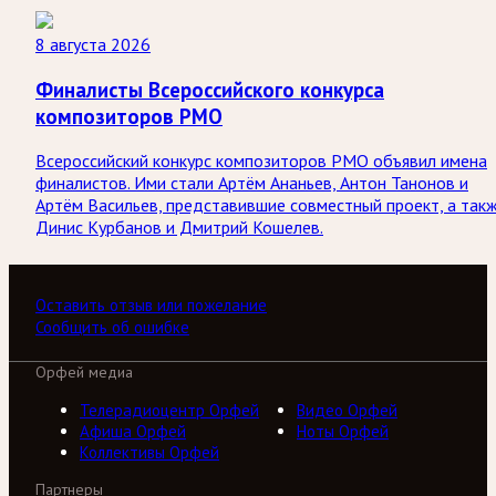
8 августа 2026
Финалисты Всероссийского конкурса
композиторов РМО
Всероссийский конкурс композиторов РМО объявил имена
финалистов. Ими стали Артём Ананьев, Антон Танонов и
Артём Васильев, представившие совместный проект, а так
Динис Курбанов и Дмитрий Кошелев.
Оставить отзыв или пожелание
Сообщить об ошибке
Орфей медиа
Телерадиоцентр Орфей
Видео Орфей
Афиша Орфей
Ноты Орфей
Коллективы Орфей
Партнеры