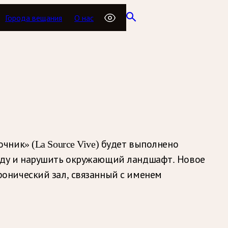
Города вещания
О нас
ник» (La Source Vive)
будет выполнено
еду и нарушить окружающий ландшафт. Новое
онический зал, связанный с именем