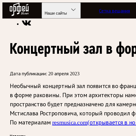
Радио Орфей
Сетка вещания
Радио классической музыки «Орфей»
Новости
Наши сайты
Концертный зал в фо
Дата публикации:
20 апреля 2023
Необычный концертный зал появится во францу
в форме раковины. При этом архитекторы нам
пространство будет предназначено для камер
Мстислава Ростроповича, который проводил ф
По материалам
resmusica.com
(открывается в но