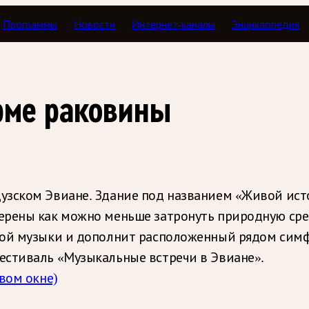
Программы
Новости
Интернет-каналы
Энциклопедия
рме раковины
зском Эвиане. Здание под названием «Живой источ
ерены как можно меньше затронуть природную ср
ной музыки и дополнит расположенный рядом симф
естиваль «Музыкальные встречи в Эвиане».
вом окне)