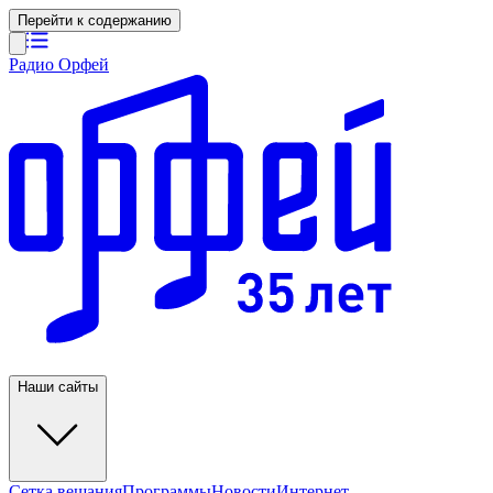
Перейти к содержанию
Радио Орфей
Наши сайты
Сетка вещания
Программы
Новости
Интернет-