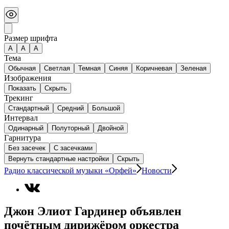
Размер шрифта
А
A
A
Тема
Обычная
Светлая
Темная
Синяя
Коричневая
Зеленая
Изображения
Показать
Скрыть
Трекинг
Стандартный
Средний
Большой
Интервал
Одинарный
Полуторный
Двойной
Гарнитура
Без засечек
С засечками
Вернуть стандартные настройки
Скрыть
Радио классической музыки «Орфей»
Новости
Джон Элиот Гардинер объявлен
почётным дирижёром оркестра