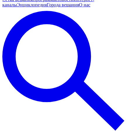
каналы
Энциклопедия
Города вещания
О нас