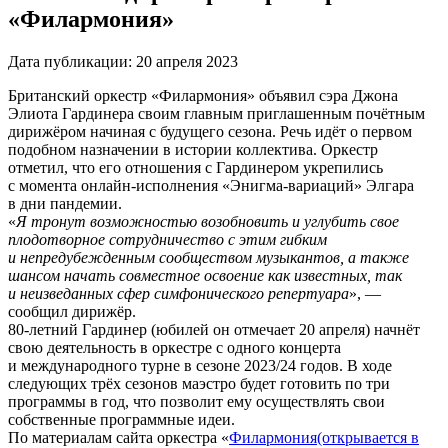
«Филармония»
Дата публикации:
20 апреля 2023
Британский оркестр «Филармония» объявил сэра Джона
Элиота Гардинера своим главным приглашенным почётным
дирижёром начиная с будущего сезона. Речь идёт о первом
подобном назначении в истории коллектива. Оркестр
отметил, что его отношения с Гардинером укрепились
с момента онлайн-исполнения «Энигма-вариаций» Элгара
в дни пандемии.
«
Я тронут возможностью возобновить и углубить свое
плодотворное сотрудничество с этим гибким
и непредубежденным сообществом музыкантов, а также
шансом начать совместное освоение как известных, так
и неизведанных сфер симфонического репертуара
», —
сообщил дирижёр.
80-летний Гардинер (юбилей он отмечает 20 апреля) начнёт
свою деятельность в оркестре с одного концерта
и международного турне в сезоне 2023/24 годов. В ходе
следующих трёх сезонов маэстро будет готовить по три
программы в год, что позволит ему осуществлять свои
собственные программные идеи.
По материалам сайта оркестра «
Филармония
(открывается в