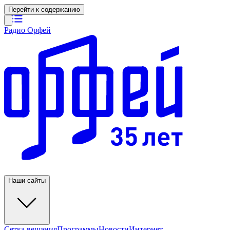
Перейти к содержанию
Радио Орфей
Наши сайты
Сетка вещания
Программы
Новости
Интернет-