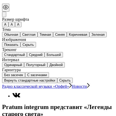
Размер шрифта
А
A
A
Тема
Обычная
Светлая
Темная
Синяя
Коричневая
Зеленая
Изображения
Показать
Скрыть
Трекинг
Стандартный
Средний
Большой
Интервал
Одинарный
Полуторный
Двойной
Гарнитура
Без засечек
С засечками
Вернуть стандартные настройки
Скрыть
Радио классической музыки «Орфей»
Новости
Pratum integrum представит «Легенды
старого света»