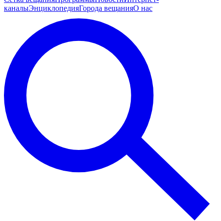
каналы
Энциклопедия
Города вещания
О нас