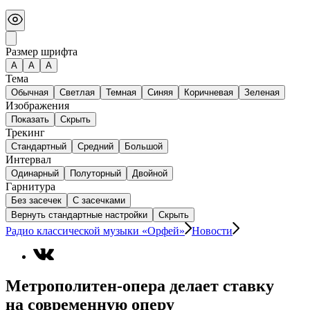
Размер шрифта
А
A
A
Тема
Обычная
Светлая
Темная
Синяя
Коричневая
Зеленая
Изображения
Показать
Скрыть
Трекинг
Стандартный
Средний
Большой
Интервал
Одинарный
Полуторный
Двойной
Гарнитура
Без засечек
С засечками
Вернуть стандартные настройки
Скрыть
Радио классической музыки «Орфей»
Новости
Метрополитен-опера делает ставку
на современную оперу