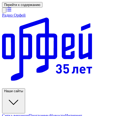
Перейти к содержанию
Радио Орфей
Наши сайты
Сетка вещания
Программы
Новости
Интернет-