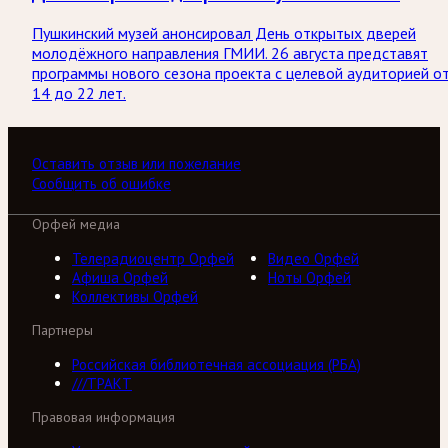
Пушкинский музей анонсировал День открытых дверей
молодёжного направления ГМИИ. 26 августа представят
программы нового сезона проекта с целевой аудиторией о
14 до 22 лет.
Оставить отзыв или пожелание
Сообщить об ошибке
Орфей медиа
Телерадиоцентр Орфей
Видео Орфей
Афиша Орфей
Ноты Орфей
Коллективы Орфей
Партнеры
Российская библиотечная ассоциация (РБА)
///ТРАКТ
Правовая информация