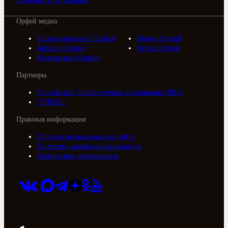
Сообщить об ошибке
Орфей медиа
Телерадиоцентр Орфей
Видео Орфей
Афиша Орфей
Ноты Орфей
Коллективы Орфей
Партнеры
Российская библиотечная ассоциация (РБА)
///ТРАКТ
Правовая информация
Условия использования сайта
Политика конфиденциальности
Контактная информация