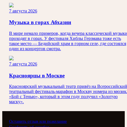
7 августа 2026
Музыка в горах Абхазии
В мире немало примеров, когда вечера классической музык
проходят в горах. У фестиваля Хиблы Герзмава тоже есть
такое место — Бедийский храм в горном селе, где состоялся
один из концертов смотра.
7 августа 2026
Красноярцы в Москве
Красноярский музыкальный театр привёз на Всероссийски
театральный фестиваль-марафон в Москву номера из мюзик
«Бой с Тенью», который в этом году получил «Золотую
маску».
Оставить отзыв или пожелание