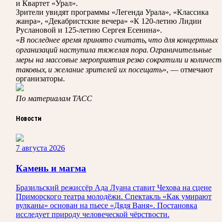
и Квартет «Урал».
Зрители увидят программы «Легенда Урала», «Классика
жанра», «Декабристские вечера» «К 120-летию Лидии
Руслановой и 125-летию Сергея Есенина».
В
последнее время принято считать, что для концертных
«
организаций наступила тяжелая пора. Ограничительные
меры на
массовые мероприятия резко сократили и
количест
таковых, и
желание зрителей их
посещать
», — отмечают
организаторы.
По материалам ТАСС
Новости
7 августа 2026
Камень и магма
Бразильский режиссёр Ада Луана ставит Чехова на сцене
Приморского театра молодёжи. Спектакль «Как умирают
вулканы» основан на пьесе «Дядя Ваня». Постановка
исследует природу человеческой чёрствости.