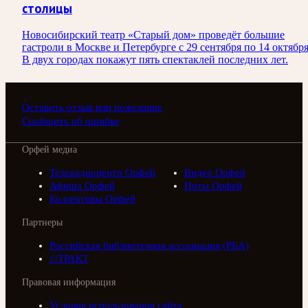
столицы
Новосибирский театр «Старый дом» проведёт большие
гастроли в Москве и Петербурге с 29 сентября по 14 октября
В двух городах покажут пять спектаклей последних лет.
Оставить отзыв или пожелание
Сообщить об ошибке
Орфей медиа
Телерадиоцентр Орфей
Видео Орфей
Афиша Орфей
Ноты Орфей
Коллективы Орфей
Партнеры
Российская библиотечная ассоциация (РБА)
///ТРАКТ
Правовая информация
Условия использования сайта