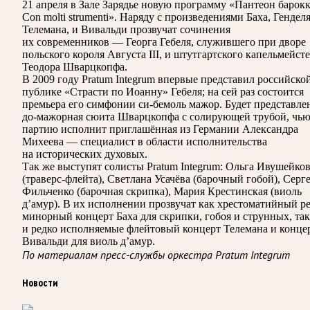
21 апреля в Зале Зарядье новую программу «Пантеон барокк
Con molti strumenti». Наряду с произведениями Баха, Генделя
Телемана, и Вивальди прозвучат сочинения
их современников — Георга Гебеля, служившего при дворе
польского короля Августа III, и штутгартского капельмейст
Теодора Шварцкопфа.
В 2009 году Pratum Integrum впервые представил российско
публике «Страсти по Иоанну» Гебеля; на сей раз состоится
премьера его симфонии си-бемоль мажор. Будет представле
до-мажорная сюита Шварцкопфа с солирующей трубой, чь
партию исполнит приглашённая из Германии Александра
Михеева — специалист в области исполнительства
на исторических духовых.
Так же выступят солисты Pratum Integrum: Ольга Ивушейко
(траверс-флейта), Светлана Усачёва (барочный гобой), Серг
Фильченко (барочная скрипка), Мария Крестинская (виоль
д’амур). В их исполнении прозвучат как хрестоматийный ре
минорный концерт Баха для скрипки, гобоя и струнных, так
и редко исполняемые флейтовый концерт Телемана и конце
Вивальди для виоль д’амур.
По материалам пресс-службы оркестра Pratum Integrum
Новости