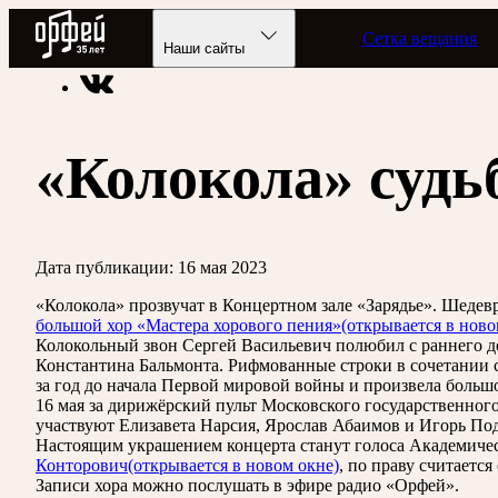
Радио Орфей
Сетка вещания
Радио классической музыки «Орфей»
Новости
Наши сайты
«Колокола» суд
Дата публикации:
16 мая 2023
«Колокола» прозвучат в Концертном зале «Зарядье». Шедев
большой хор «Мастера хорового пения»
(открывается в ново
Колокольный звон Сергей Васильевич полюбил с раннего д
Константина Бальмонта. Рифмованные строки в сочетании с
за год до начала Первой мировой войны и произвела больш
16 мая за дирижёрский пульт Московского государственног
участвуют Елизавета Нарсия, Ярослав Абаимов и Игорь По
Настоящим украшением концерта станут голоса Академичес
Конторович
(открывается в новом окне)
, по праву считаетс
Записи хора можно послушать в эфире радио «Орфей».