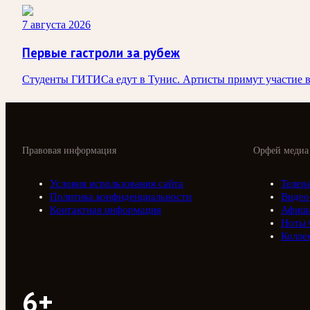
7 августа 2026
Первые гастроли за рубеж
Студенты ГИТИСа едут в Тунис. Артисты примут участие в 
Правовая информация
Орфей медиа
Условия использования сайта
Телер
Политика конфиденциальности
Видео
Контактная информация
Афиш
Ноты 
Колле
6+