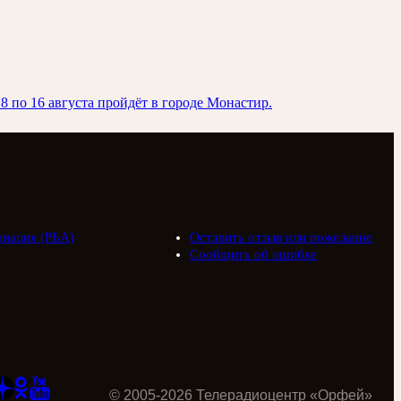
 по 16 августа пройдёт в городе Монастир.
циация (РБА)
Оставить отзыв или пожелание
Сообщить об ошибке
©
2005
-
2026
Телерадиоцентр «Орфей»