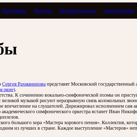
Программы
Новости
Интернет-каналы
Энциклопедия
ьбы
р
Сергея Рахманинова
представят Московский государственный 
м окне)
.
етства. К сочинению вокально-симфонической поэмы он приступ
 великой музыкой рисуют неразрывную связь колокольных звоно
ое впечатление на слушателей. Дирижировал исполнением сам а
о академического симфонического оркестра встанет Иван Никиф
доплелов.
кого большого хора «Мастера хорового пения». Коллектив, кот
я одним из лучших в стране. Каждое выступление «Мастеров» н