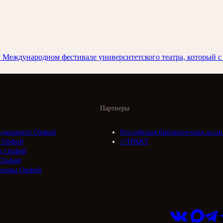
Международном фестивале университетского театра, который с 8
Партнеры
адиоцентр Орфей
Российская библиотечная ассо
 Орфей
///ТРАКТ
а Орфей
Орфей
ктивы Орфей