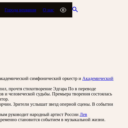
Города вещания
О нас
академический симфонический оркестр и
Академический
ил, прочтя стихотворение Эдгара По в переводе
в и человеческой судьбы. Премьера творения состоялась
втор.
орчин. Зрители услышат звезд оперной сцены. В событии
орым руководит народный артист России
Лев
епременно становится событием в музыкальной жизни.