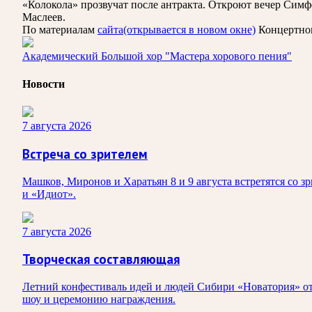
«Колокола» прозвучат после антракта. Откроют вечер Симф
Маслеев.
По материалам
сайта
(открывается в новом окне)
Концертног
Академический Большой хор "Мастера хорового пения"
Новости
7 августа 2026
Встреча со зрителем
Машков, Миронов и Харатьян 8 и 9 августа встретятся со 
и «Идиот».
7 августа 2026
Творческая составляющая
Летний конфестиваль идей и людей Сибири «Новатория» от
шоу и церемонию награждения.