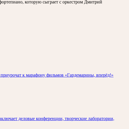
 фортепиано, которую сыграет с оркестром Дмитрий
е приурочат к марафону фильмов «Гардемарины, вперёд!»
ключает деловые конференции, творческие лаборатории,