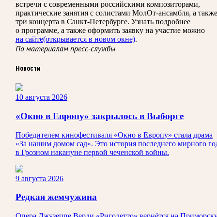
встречи с современными российскими композиторами,
практические занятия с солистами МолОт-ансамбля, а такж
три концерта в Санкт-Петербурге. Узнать подробнее
о программе, а также оформить заявку на участие можно
на сайте
(открывается в новом окне)
.
По материалам пресс-службы
Новости
10 августа 2026
«Окно в Европу» закрылось в Выборге
Победителем кинофестиваля «Окно в Европу» стала драма
«За нашим домом сад». Это история последнего мирного го
в Грозном накануне первой чеченской войны.
9 августа 2026
Редкая жемчужина
Опера Джузеппе Верди «Риголетто» вернётся на Приморск