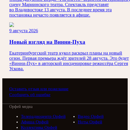
сцену Мариинского театра. Спектакль представят
во Владивостоке 13 августа. В последнее время эта
постановка нечасто появляется в афише.
9 августа 2026
Новый взгляд на Винни-Пуха
Екатеринбургский театр кукол раскрыл планы на новый
сезон. Первая премьера ждёт зрителей 28 августа. Это будет
«Винни-Пух» в авторской инсценировке режиссёра Сергея
Ускова.
Оставить отзыв или пожелание
Сообщить об ошибке
Орфей медиа
Телерадиоцентр Орфей
Видео Орфей
Афиша Орфей
Ноты Орфей
Коллективы Орфей