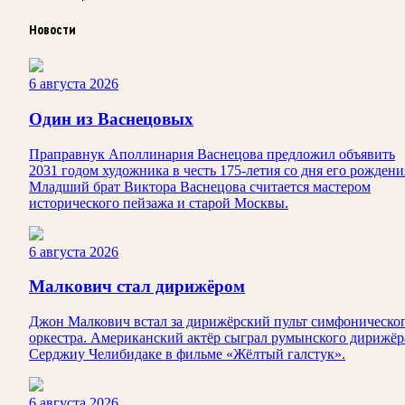
Новости
6 августа 2026
Один из Васнецовых
Праправнук Аполлинария Васнецова предложил объявить
2031 годом художника в честь 175-летия со дня его рождени
Младший брат Виктора Васнецова считается мастером
исторического пейзажа и старой Москвы.
6 августа 2026
Малкович стал дирижёром
Джон Малкович встал за дирижёрский пульт симфоническо
оркестра. Американский актёр сыграл румынского дирижёр
Серджиу Челибидаке в фильме «Жёлтый галстук».
6 августа 2026