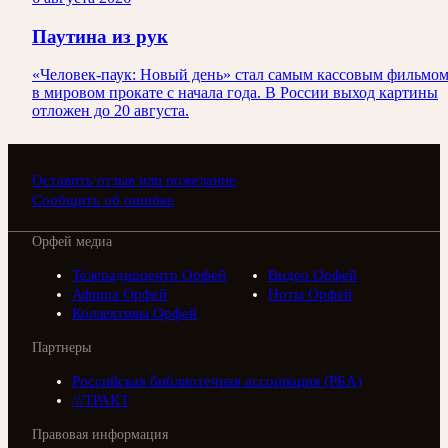
Паутина из рук
«Человек-паук: Новый день» стал самым кассовым фильмо
в мировом прокате с начала года. В России выход картины
отложен до 20 августа.
Оставить отзыв или пожелание
Сообщить об ошибке
Орфей медиа
Телерадиоцентр Орфей
Видео Орфей
Афиша Орфей
Ноты Орфей
Коллективы Орфей
Партнеры
Российская библиотечная ассоциация (РБА)
///ТРАКТ
Правовая информация