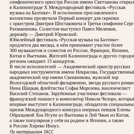
симфонического оркестра России имени Светланова открыл
в Калининграде X Международный фестиваль «Русская
музыка на Балтике». В исполнении прославленного
коллектива прозвучали Первый концерт для скрипки
с оркестром Дмитрия Шостаковича и Третья симфония Серг
Рахманинова. Солистом выступил Павел Милюков,
дирижёр — Дмитрий Юровский.
Юбилейный фестиваль «Русская музыка на Балтике»
продлится два месяца, в нём принимают участие более
300 музыкантов и солистов из России, Франции, Японии,
Китая и Вьетнама. Жителей Калининграда и других городо
региона ожидают 15 концертов.
В числе исполнителей — Академический оркестр русских
народных инструментов имени Некрасова, Государственны
академический хор имени Свешникова, мужской хор
Вологодской областной филармонии, звезда русского роман
Нина Шацкая, флейтистка Софья Морозова, виолончелист
Василий Степанов. Зарубежные участники фестиваля —
французский пианист и композитор Николя Челоро, которы
впервые выступит в Калининграде, обладатели специальны
призов Международного конкурса оперных певцов Елены
Образцовой Хоа Нгуен из Вьетнама и Лей Чжан из Китая,
а также популярная у себя на родине в Японии, а также
в России Хироко Иноуэ.
По материалам ТАСС