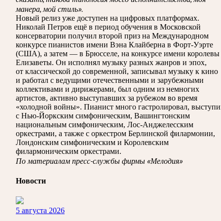
манера, мой стиль».
Новый релиз уже доступен на цифровых платформах.
Николай Петров ещё в период обучения в Московской
консерватории получил второй приз на Международном
конкурсе пианистов имени Вэна Клайберна в Форт-Уэрте
(США), а затем — в Брюсселе, на конкурсе имени королевы
Елизаветы. Он исполнял музыку разных жанров и эпох,
от классической до современной, записывал музыку к кино
и работал с ведущими отечественными и зарубежными
коллективами и дирижерами, был одним из немногих
артистов, активно выступавших за рубежом во время
«холодной войны». Пианист много гастролировал, выступи
с Нью-Йоркским симфоническим, Вашингтонским
национальным симфоническим, Лос-Анджелесским
оркестрами, а также с оркестром Берлинской филармонии,
Лондонским симфоническим и Королевским
филармоническим оркестрами.
По материалам пресс-службы фирмы «Мелодия»
Новости
5 августа 2026