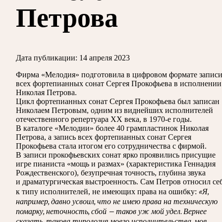
Петрова
Дата публикации:
14 апреля 2023
Фирма «Мелодия» подготовила в цифровом формате запис
всех фортепианных сонат Сергея Прокофьева в исполнении
Николая Петрова.
Цикл фортепианных сонат Сергея Прокофьева был записан
Николаем Петровым, одним из виднейших исполнителей
отечественного репертуара ХХ века, в 1970-е годы.
В каталоге «Мелодии» более 40 грампластинок Николая
Петрова, а запись всех фортепианных сонат Сергея
Прокофьева стала итогом его сотрудничества с фирмой.
В записи прокофьевских сонат ярко проявились присущие
игре пианиста «мощь и размах» (характеристика Геннадия
Рождественского), безупречная точность, глубина звука
и драматургическая выстроенность. Сам Петров относил се
«Я,
к типу исполнителей, не имеющих права на ошибку:
например, давно усвоил, что не имею права на техническую
помарку, неточность, сбой — таков уж мой удел. Вернее
сказать, такова типология моего исполнительства, моя