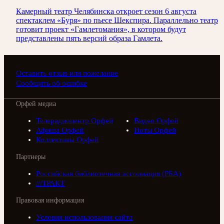
Камерный театр Челябинска откроет сезон 6 августа
спектаклем «Буря» по пьесе Шекспира. Параллельно театр
готовит проект «Гамлетомания», в котором будут
представлены пять версий образа Гамлета.
Оставить отзыв или пожелание
Сообщить об ошибке
Орфей медиа
Телерадиоцентр Орфей
Видео Орфей
Афиша Орфей
Ноты Орфей
Коллективы Орфей
Партнеры
Российская библиотечная ассоциация (РБА)
///ТРАКТ
Правовая информация
Условия использования сайта