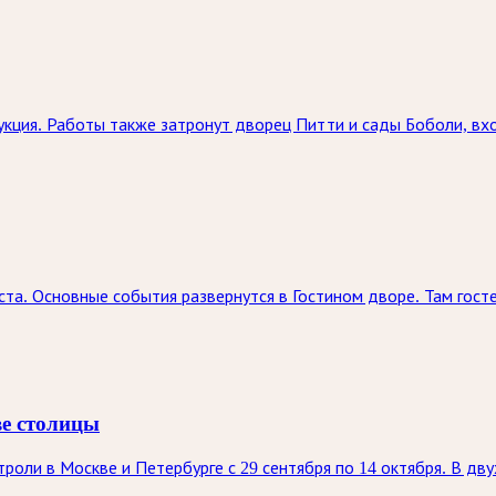
кция. Работы также затронут дворец Питти и сады Боболи, вх
ста. Основные события развернутся в Гостином дворе. Там госте
ве столицы
оли в Москве и Петербурге с 29 сентября по 14 октября. В дву