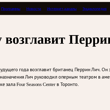
Программы
Новости
Интернет-каналы
Энциклопедия
у возглавит Перри
будущего года возглавит британец Перрин Лич. Он
назначения Лич руководил оперным театром в аме
е зала Four Seasons Center в Торонто.