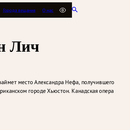
Города вещания
О нас
н Лич
 займет место Александра Нефа, получившего
риканском городе Хьюстон. Канадская опера