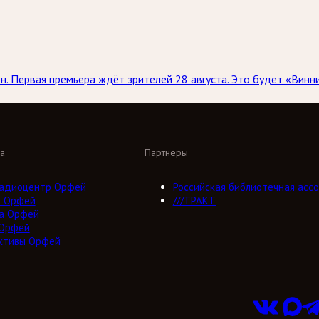
н. Первая премьера ждёт зрителей 28 августа. Это будет «Винн
а
Партнеры
адиоцентр Орфей
Российская библиотечная ассо
о Орфей
///ТРАКТ
а Орфей
 Орфей
ктивы Орфей