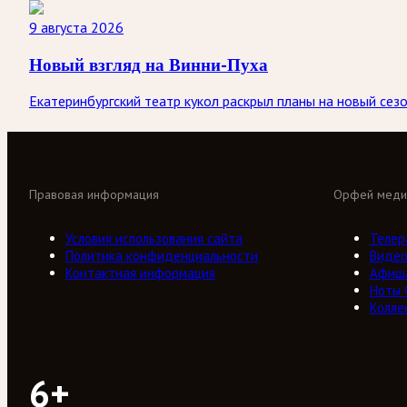
9 августа 2026
Новый взгляд на Винни-Пуха
Екатеринбургский театр кукол раскрыл планы на новый сезо
Правовая информация
Орфей меди
Условия использования сайта
Телер
Политика конфиденциальности
Виде
Контактная информация
Афиш
Ноты
Колле
6+