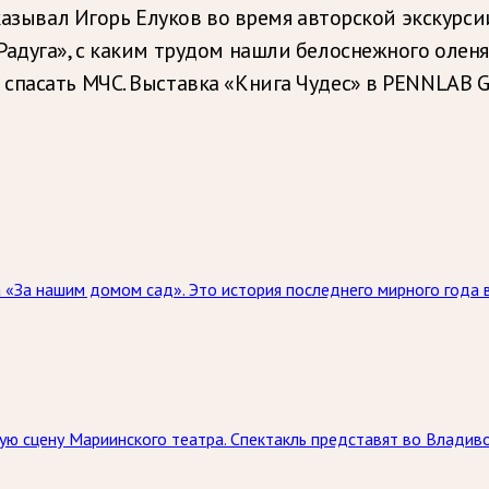
сказывал Игорь Елуков во время авторской экскурс
адуга», с каким трудом нашли белоснежного оленя
пасать МЧС. Выставка «Книга Чудес» в PENNLAB Ga
«За нашим домом сад». Это история последнего мирного года в
ю сцену Мариинского театра. Спектакль представят во Владивос