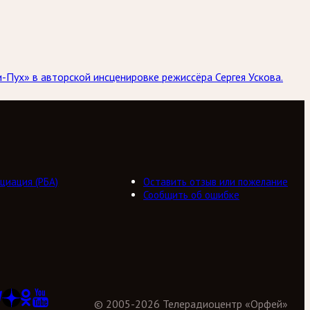
и-Пух» в авторской инсценировке режиссёра Сергея Ускова.
циация (РБА)
Оставить отзыв или пожелание
Сообщить об ошибке
©
2005
-
2026
Телерадиоцентр «Орфей»