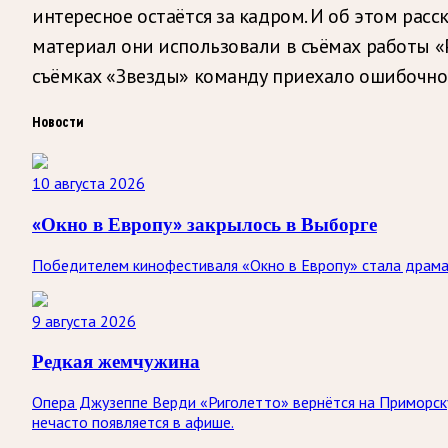
интересное остаётся за кадром. И об этом рас
материал они использовали в съёмах работы «Р
съёмках «Звезды» команду приехало ошибочно с
Новости
10 августа 2026
«Окно в Европу» закрылось в Выборге
Победителем кинофестиваля «Окно в Европу» стала драма 
9 августа 2026
Редкая жемчужина
Опера Джузеппе Верди «Риголетто» вернётся на Приморску
нечасто появляется в афише.