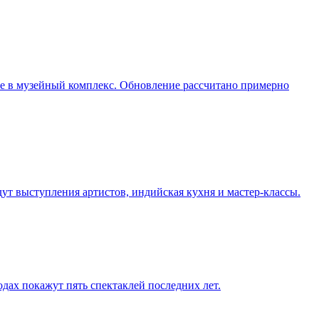
ие в музейный комплекс. Обновление рассчитано примерно
дут выступления артистов, индийская кухня и мастер-классы.
одах покажут пять спектаклей последних лет.