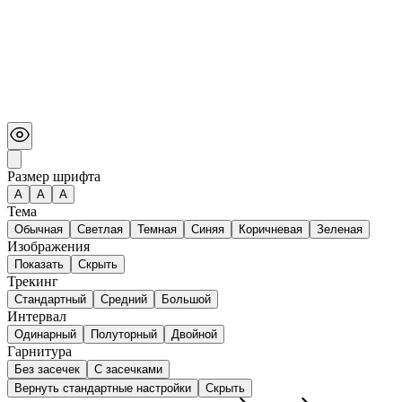
Размер шрифта
А
A
A
Тема
Обычная
Светлая
Темная
Синяя
Коричневая
Зеленая
Изображения
Показать
Скрыть
Трекинг
Стандартный
Средний
Большой
Интервал
Одинарный
Полуторный
Двойной
Гарнитура
Без засечек
С засечками
Вернуть стандартные настройки
Скрыть