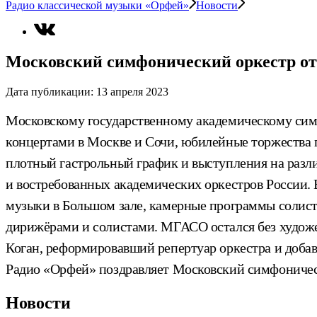
Радио классической музыки «Орфей»
Новости
Московский симфонический оркестр от
Дата публикации:
13 апреля 2023
Московскому государственному академическому симф
концертами в Москве и Сочи, юбилейные торжества п
плотный гастрольный график и выступления на раз
и востребованных академических оркестров России. 
музыки в Большом зале, камерные программы солис
дирижёрами и солистами. МГАСО остался без художес
Коган, реформировавший репертуар оркестра и доба
Радио «Орфей» поздравляет Московский симфонически
Новости