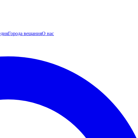
едия
Города вещания
О нас