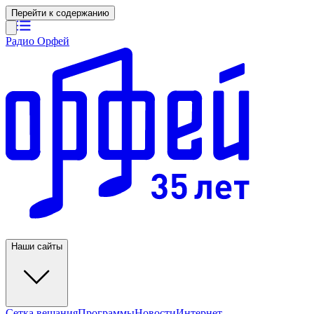
Перейти к содержанию
Радио Орфей
Наши сайты
Сетка вещания
Программы
Новости
Интернет-