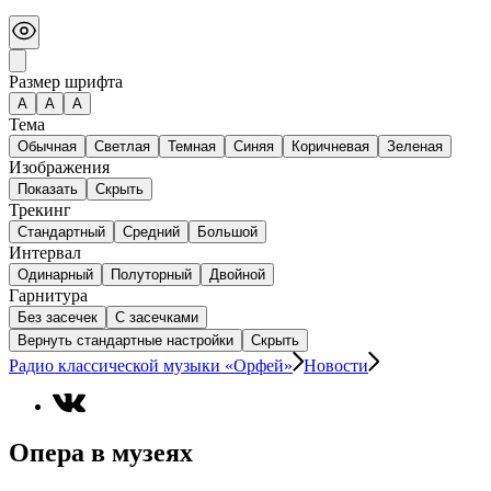
Размер шрифта
А
A
A
Тема
Обычная
Светлая
Темная
Синяя
Коричневая
Зеленая
Изображения
Показать
Скрыть
Трекинг
Стандартный
Средний
Большой
Интервал
Одинарный
Полуторный
Двойной
Гарнитура
Без засечек
С засечками
Вернуть стандартные настройки
Скрыть
Радио классической музыки «Орфей»
Новости
Опера в музеях