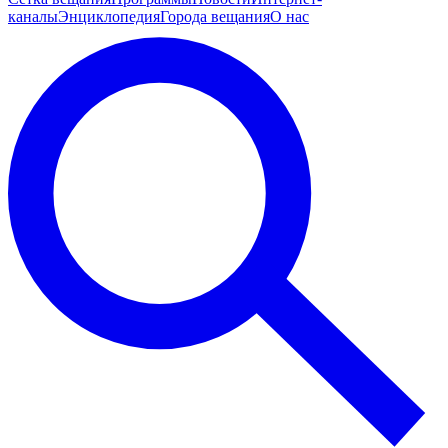
каналы
Энциклопедия
Города вещания
О нас