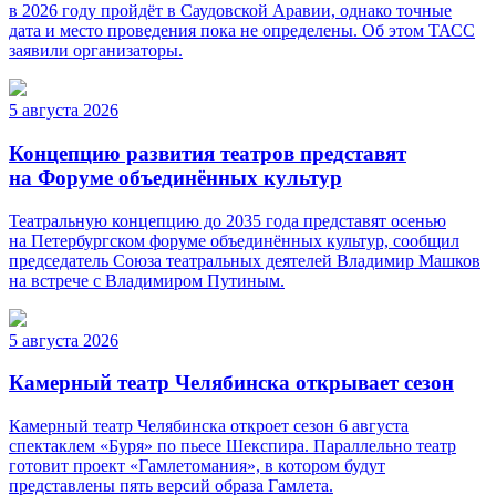
в 2026 году пройдёт в Саудовской Аравии, однако точные
дата и место проведения пока не определены. Об этом ТАСС
заявили организаторы.
5 августа 2026
Концепцию развития театров представят
на Форуме объединённых культур
Театральную концепцию до 2035 года представят осенью
на Петербургском форуме объединённых культур, сообщил
председатель Союза театральных деятелей Владимир Машков
на встрече с Владимиром Путиным.
5 августа 2026
Камерный театр Челябинска открывает сезон
Камерный театр Челябинска откроет сезон 6 августа
спектаклем «Буря» по пьесе Шекспира. Параллельно театр
готовит проект «Гамлетомания», в котором будут
представлены пять версий образа Гамлета.