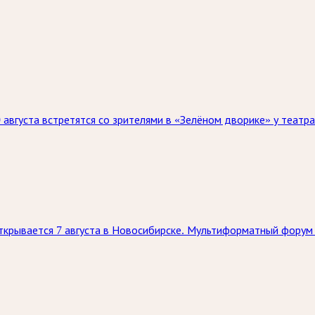
августа встретятся со зрителями в «Зелёном дворике» у театр
ткрывается 7 августа в Новосибирске. Мультиформатный форум