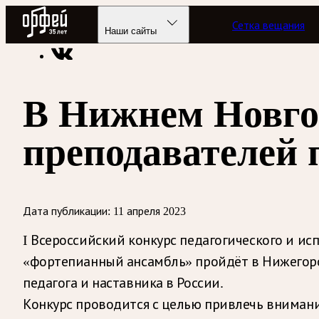
Радио Орфей
Сетка вещания
Радио классической музыки «Орфей»
Новости
Наши сайты
В Нижнем Новго
преподавателей 
Дата публикации:
11 апреля 2023
I Всероссийский конкурс педагогического и ис
«фортепианный ансамбль» пройдёт в Нижегород
педагога и наставника в России.
Конкурс проводится с целью привлечь вниман