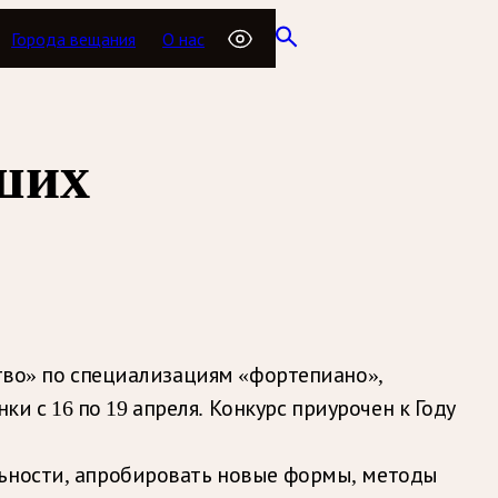
Города вещания
О нас
ших
ство» по специализациям «фортепиано»,
 с 16 по 19 апреля. Конкурс приурочен к Году
льности, апробировать новые формы, методы