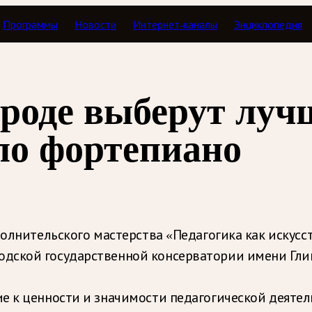
Программы
Новости
Интернет-каналы
Энциклопедия
роде выберут луч
по фортепиано
полнительского мастерства «Педагогика как искус
ской государственной консерватории имени Глинки
ие к ценности и значимости педагогической деяте