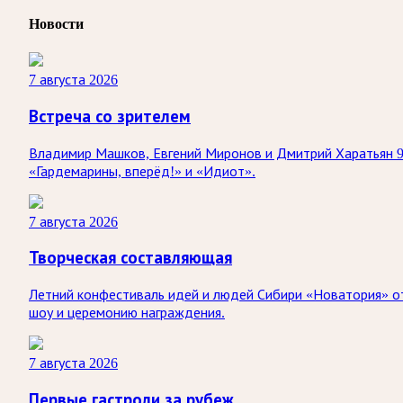
Новости
7 августа 2026
Встреча со зрителем
Владимир Машков, Евгений Миронов и Дмитрий Харатьян 9 
«Гардемарины, вперёд!» и «Идиот».
7 августа 2026
Творческая составляющая
Летний конфестиваль идей и людей Сибири «Новатория» о
шоу и церемонию награждения.
7 августа 2026
Первые гастроли за рубеж