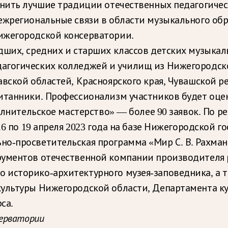
анить лучшие традиции отечественных педагогиче
ежрегиональные связи в области музыкального обр
ижегородской консерватории.
дших, средних и старших классов детских музыкал
агогических колледжей и училищ из Нижегородской
вской областей, Красноярского края, Чувашской ре
итанники. Профессионализм участников будет оце
полнительское мастерство» — более 90 заявок. По 
16 по 19 апреля 2023 года на базе Нижегородской 
о-просветительская программа «Мир С. В. Рахман
ументов отечественной компании производителя р
 историко-архитектурного музея-заповедника, а 
культуры Нижегородской области, Департамента 
са.
серватории