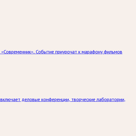
а «Современник». Событие приурочат к марафону фильмов
 включает деловые конференции, творческие лаборатории,