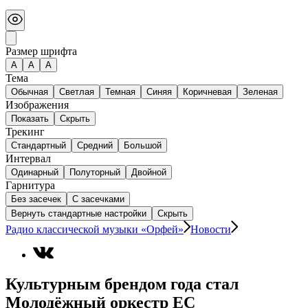
Размер шрифта
А
A
A
Тема
Обычная
Светлая
Темная
Синяя
Коричневая
Зеленая
Изображения
Показать
Скрыть
Трекинг
Стандартный
Средний
Большой
Интервал
Одинарный
Полуторный
Двойной
Гарнитура
Без засечек
С засечками
Вернуть стандартные настройки
Скрыть
Радио классической музыки «Орфей»
Новости
Культурным брендом года стал
Молодёжный оркестр ЕС