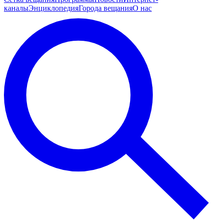
каналы
Энциклопедия
Города вещания
О нас