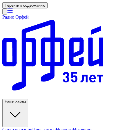
Перейти к содержанию
Радио Орфей
Наши сайты
Сетка вещания
Программы
Новости
Интернет-