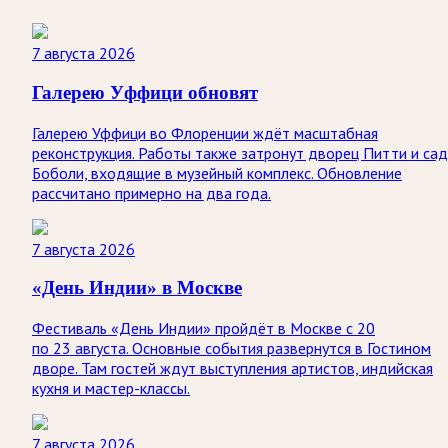
7 августа 2026
Галерею Уффици обновят
Галерею Уффици во Флоренции ждёт масштабная
реконструкция. Работы также затронут дворец Питти и са
Боболи, входящие в музейный комплекс. Обновление
рассчитано примерно на два года.
7 августа 2026
«День Индии» в Москве
Фестиваль «День Индии» пройдёт в Москве с 20
по 23 августа. Основные события развернутся в Гостином
дворе. Там гостей ждут выступления артистов, индийская
кухня и мастер-классы.
7 августа 2026