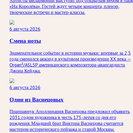
Артисты филармонии выступят под открытым небом в пар
«На Королёва». Гостей ждут четыре концерта, пленэр,
творческие встречи и мастер-классы.
6 августа 2026
Смена ноты
Знаменательное событие в истории музыки: впервые за 2,5
года сменился аккорд в культовом произведении XX века —
Organ²/ASLSP американского композитора-авангардиста
Джона Кейджа.
6 августа 2026
Один из Васнецовых
Праправнук Аполлинария Васнецова предложил объявить
2031 годом художника в честь 175-летия со дня его
рождения. Младший брат Виктора Васнецова считается
мастером исторического пейзажа и старой Москвы.