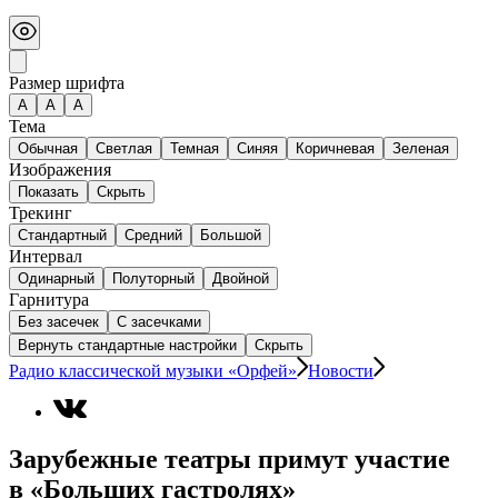
Размер шрифта
А
A
A
Тема
Обычная
Светлая
Темная
Синяя
Коричневая
Зеленая
Изображения
Показать
Скрыть
Трекинг
Стандартный
Средний
Большой
Интервал
Одинарный
Полуторный
Двойной
Гарнитура
Без засечек
С засечками
Вернуть стандартные настройки
Скрыть
Радио классической музыки «Орфей»
Новости
Зарубежные театры примут участие
в «Больших гастролях»