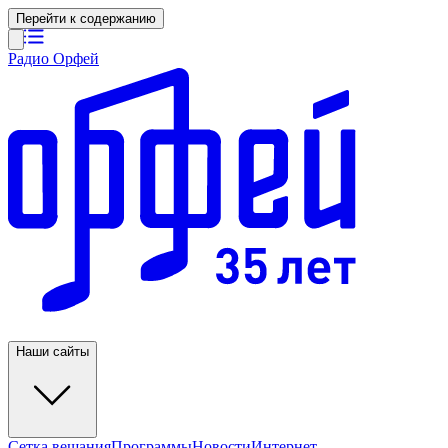
Перейти к содержанию
Радио Орфей
Наши сайты
Сетка вещания
Программы
Новости
Интернет-