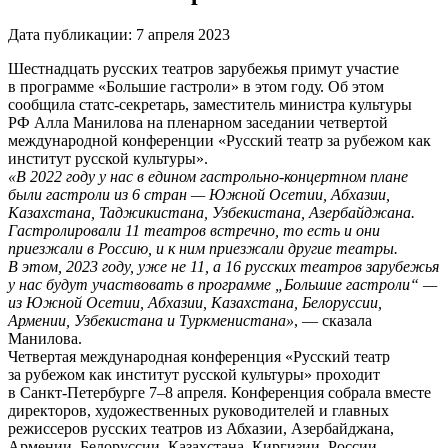
Дата публикации:
7 апреля 2023
Шестнадцать русских театров зарубежья примут участие
в программе «Большие гастроли» в этом году. Об этом
сообщила статс-секретарь, заместитель министра культуры
РФ Алла Манилова на пленарном заседании четвертой
международной конференции «Русский театр за рубежом как
институт русской культуры».
«В 2022 году у нас в едином гастрольно-концертном плане
были гастроли из 6 стран — Южной Осетии, Абхазии,
Казахстана, Таджикистана, Узбекистана, Азербайджана.
Гастролировали 11 театров встречно, то есть и они
приезжали в Россию, и к ним приезжали другие театры.
В этом, 2023 году, уже не 11, а 16 русских театров зарубежья
у нас будут участвовать в программе „Большие гастроли“ —
из Южной Осетии, Абхазии, Казахстана, Белоруссии,
Армении, Узбекистана и Туркменистана»
, — сказала
Манилова.
Четвертая международная конференция «Русский театр
за рубежом как институт русской культуры» проходит
в Санкт-Петербурге 7–8 апреля. Конференция собрала вместе
директоров, художественных руководителей и главных
режиссеров русских театров из Абхазии, Азербайджана,
Армении, Белоруссии, Казахстана, Киргизии, России,