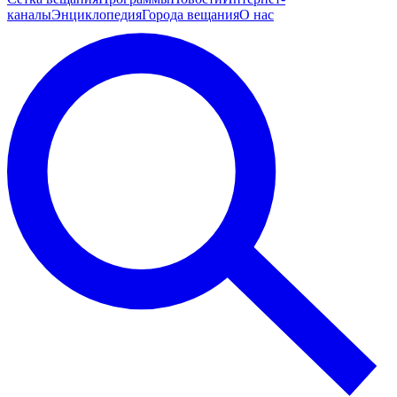
каналы
Энциклопедия
Города вещания
О нас