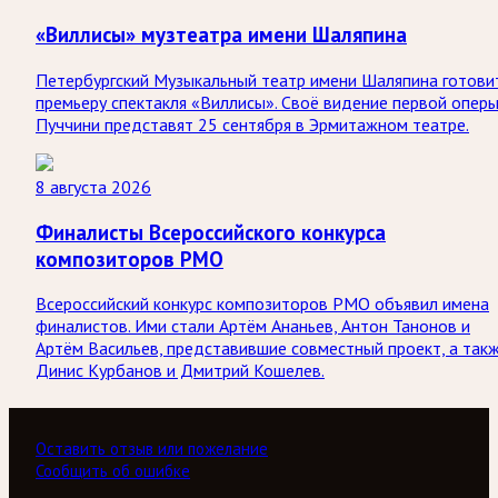
«Виллисы» музтеатра имени Шаляпина
Петербургский Музыкальный театр имени Шаляпина готови
премьеру спектакля «Виллисы». Своё видение первой опер
Пуччини представят 25 сентября в Эрмитажном театре.
8 августа 2026
Финалисты Всероссийского конкурса
композиторов РМО
Всероссийский конкурс композиторов РМО объявил имена
финалистов. Ими стали Артём Ананьев, Антон Танонов и
Артём Васильев, представившие совместный проект, а так
Динис Курбанов и Дмитрий Кошелев.
Оставить отзыв или пожелание
Сообщить об ошибке