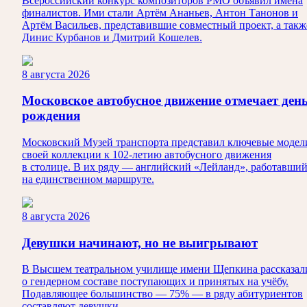
Всероссийский конкурс композиторов РМО объявил имена
финалистов. Ими стали Артём Ананьев, Антон Танонов и
Артём Васильев, представившие совместный проект, а такж
Динис Курбанов и Дмитрий Кошелев.
8 августа 2026
Московское автобусное движение отмечает ден
рождения
Московский Музей транспорта представил ключевые модел
своей коллекции к 102-летию автобусного движения
в столице. В их ряду — английский «Лейланд», работавши
на единственном маршруте.
8 августа 2026
Девушки начинают, но не выигрывают
В Высшем театральном училище имени Щепкина рассказал
о гендерном составе поступающих и принятых на учёбу.
Подавляющее большинство — 75% — в ряду абитуриентов
составляют девушки.