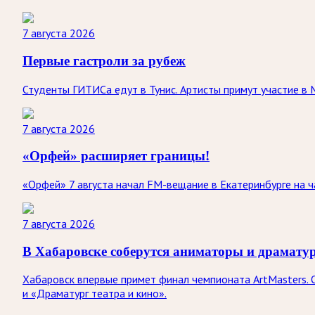
7 августа 2026
Первые гастроли за рубеж
Студенты ГИТИСа едут в Тунис. Артисты примут участие в 
7 августа 2026
«Орфей» расширяет границы!
«Орфей» 7 августа начал FM-вещание в Екатеринбурге на ча
7 августа 2026
В Хабаровске соберутся аниматоры и драмату
Хабаровск впервые примет финал чемпионата ArtMasters. О
и «Драматург театра и кино».