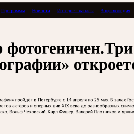
Программы
Новости
Интернет-каналы
Энциклопедия
 фотогеничен.Три
ографии» откроетс
рафии» пройдёт в Петербурге с 14 апреля по 25 мая. В залах 
етов актёров и оперных див XIX века до разнообразных снимко
ско, Вольф Чеховский, Карл Фишер, Валерий Плотников и других