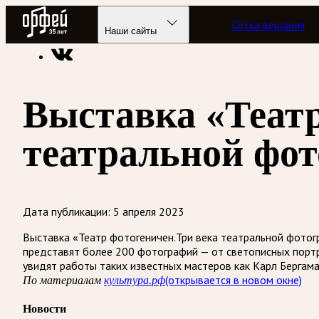
Радио Орфей
Сетка вещания
Радио классической музыки «Орфей»
Новости
Наши сайты
Выставка «Театр
театральной фот
Дата публикации:
5 апреля 2023
Выставка «Театр фотогеничен.Три века театральной фотог
представят более 200 фотографий — от светописных портр
увидят работы таких известных мастеров как Карл Бергама
(открывается в новом окне)
По материалам
культура.рф
Новости