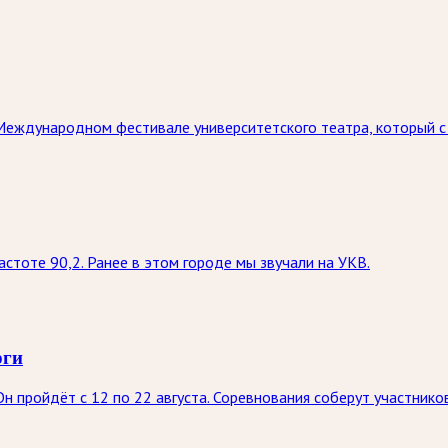
Международном фестивале университетского театра, который с 
стоте 90,2. Ранее в этом городе мы звучали на УКВ.
рги
н пройдёт с 12 по 22 августа. Соревнования соберут участник