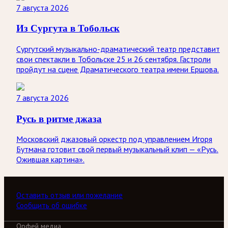
7 августа 2026
Из Сургута в Тобольск
Сургутский музыкально-драматический театр представит
свои спектакли в Тобольске 25 и 26 сентября. Гастроли
пройдут на сцене Драматического театра имени Ершова.
7 августа 2026
Русь в ритме джаза
Московский джазовый оркестр под управлением Игоря
Бутмана готовит свой первый музыкальный клип — «Русь.
Ожившая картина».
Оставить отзыв или пожелание
Сообщить об ошибке
Орфей медиа