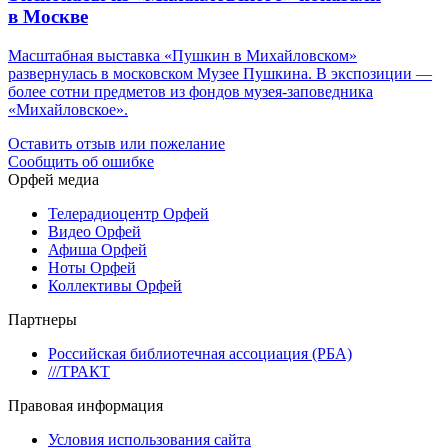
в Москве
Масштабная выставка «Пушкин в Михайловском»
развернулась в московском Музее Пушкина. В экспозиции —
более сотни предметов из фондов музея-заповедника
«Михайловское».
Оставить отзыв или пожелание
Сообщить об ошибке
Орфей медиа
Телерадиоцентр Орфей
Видео Орфей
Афиша Орфей
Ноты Орфей
Коллективы Орфей
Партнеры
Российская библиотечная ассоциация (РБА)
///ТРАКТ
Правовая информация
Условия использования сайта