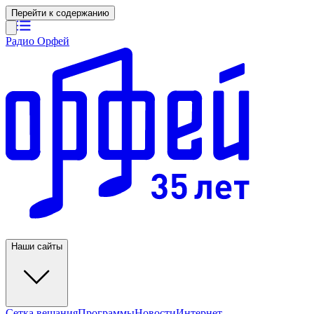
Перейти к содержанию
Радио Орфей
Наши сайты
Сетка вещания
Программы
Новости
Интернет-