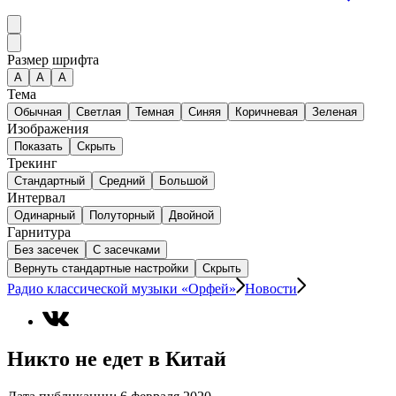
Размер шрифта
А
A
A
Тема
Обычная
Светлая
Темная
Синяя
Коричневая
Зеленая
Изображения
Показать
Скрыть
Трекинг
Стандартный
Средний
Большой
Интервал
Одинарный
Полуторный
Двойной
Гарнитура
Без засечек
С засечками
Вернуть стандартные настройки
Скрыть
Радио классической музыки «Орфей»
Новости
Никто не едет в Китай