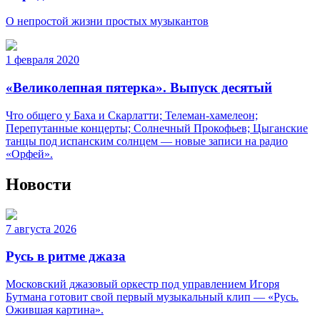
О непростой жизни простых музыкантов
1 февраля 2020
«Великолепная пятерка». Выпуск десятый
Что общего у Баха и Скарлатти; Телеман-хамелеон;
Перепутанные концерты; Солнечный Прокофьев; Цыганские
танцы под испанским солнцем — новые записи на радио
«Орфей».
Новости
7 августа 2026
Русь в ритме джаза
Московский джазовый оркестр под управлением Игоря
Бутмана готовит свой первый музыкальный клип — «Русь.
Ожившая картина».