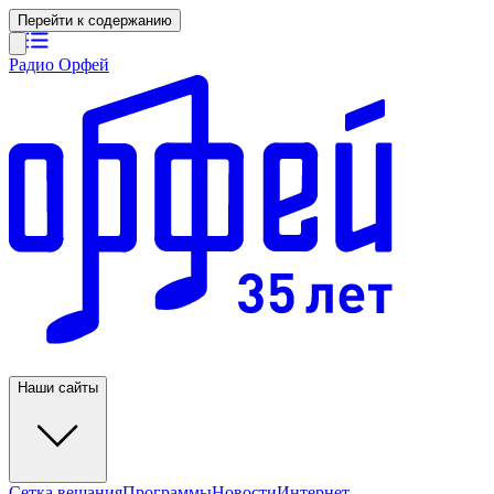
Перейти к содержанию
Радио Орфей
Наши сайты
Сетка вещания
Программы
Новости
Интернет-