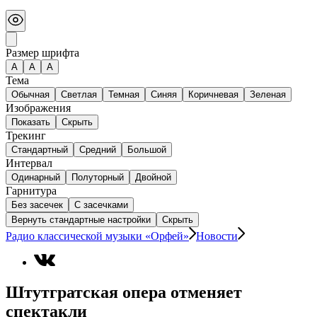
Размер шрифта
А
A
A
Тема
Обычная
Светлая
Темная
Синяя
Коричневая
Зеленая
Изображения
Показать
Скрыть
Трекинг
Стандартный
Средний
Большой
Интервал
Одинарный
Полуторный
Двойной
Гарнитура
Без засечек
С засечками
Вернуть стандартные настройки
Скрыть
Радио классической музыки «Орфей»
Новости
Штутгратская опера отменяет
спектакли