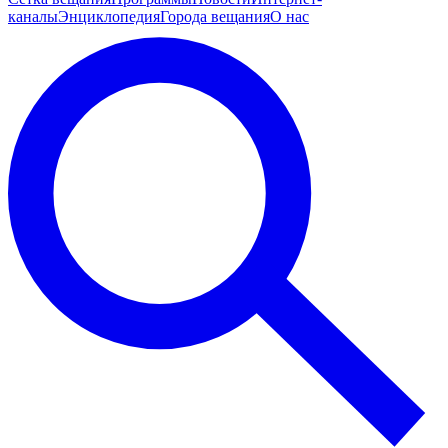
каналы
Энциклопедия
Города вещания
О нас