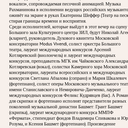
вокализ», сопровождаемая песочной анимацией. Музыка
Рахманинова в исполнении ведущих российских музыкант
оживёт на экране в руках Екатерины Шеффер (Театр на песк
стирая границы времени и восприятия.
Среди исполнителей, которые выйдут в этот вечер на сцену
Большого зала Культурного центра ЗИЛ, будут Николай Аге
(кларнет), руководитель Духового квинтета Московской
консерватории Modus Vivendi, солист оркестра Большого
театра, лауреат международных конкурсов Арсений
Котляревский (виолончель) и лауреат международных
конкурсов, преподаватель МГК им. Чайковского Александра
Котляревская (вокал), солистки Камерного хора Московской
консерватории, лауреаты всероссийских и международных
конкурсов Светлана Абзалова (сопрано) и Мария Шкалевич
(фортепиано), солист оперы Московского музыкального теа
имени Станиславского и Немировича-Данченко, лауреат
международных конкурсов Феликс Кудрявцев (бас). А Рома
для скрипки и фортепиано исполнят представители разных
поколений музыкальной династии Башмет: Грант Башмет
(скрипка), лауреат международного конкурса ММПФ
«Фермата», стипендиат фондов Владимира Спивакова и Ю
Розума, и Ксения Башмет (фортепиано). Произведение