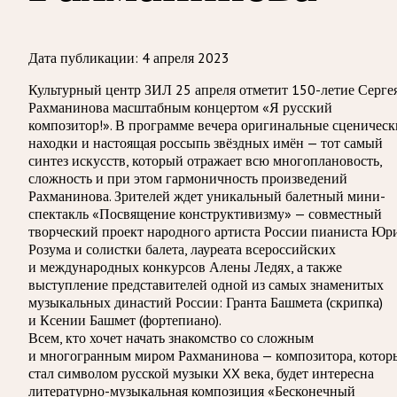
Дата публикации:
4 апреля 2023
Культурный центр ЗИЛ 25 апреля отметит 150-летие Серге
Рахманинова масштабным концертом «Я русский
композитор!». В программе вечера оригинальные сценическ
находки и настоящая россыпь звёздных имён — тот самый
синтез искусств, который отражает всю многоплановость,
сложность и при этом гармоничность произведений
Рахманинова. Зрителей ждет уникальный балетный мини-
спектакль «Посвящение конструктивизму» — совместный
творческий проект народного артиста России пианиста Юр
Розума и солистки балета, лауреата всероссийских
и международных конкурсов Алены Ледях, а также
выступление представителей одной из самых знаменитых
музыкальных династий России: Гранта Башмета (скрипка)
и Ксении Башмет (фортепиано).
Всем, кто хочет начать знакомство со сложным
и многогранным миром Рахманинова — композитора, котор
стал символом русской музыки XX века, будет интересна
литературно-музыкальная композиция «Бесконечный