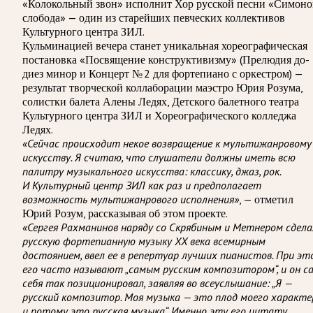
«Колокольный звон» исполнит Хор русской песни «Симоно
слобода» — один из старейших певческих коллективов
Культурного центра ЗИЛ.
Кульминацией вечера станет уникальная хореографическая
постановка «Посвящение конструктивизму» (Прелюдия до-
диез минор и Концерт № 2 для фортепиано с оркестром) —
результат творческой коллаборации маэстро Юрия Розума,
солистки балета Алены Ледях, Детского балетного театра
Культурного центра ЗИЛ и Хореографического колледжа
Ледях.
«Сейчас происходит некое возвращение к мультижанровому
искусству. Я считаю, что слушатели должны иметь всю
палитру музыкального искусства: классику, джаз, рок.
И Культурный центр ЗИЛ как раз и предполагает
возможность мультижанрового исполнения»
, — отметил
Юрий Розум, рассказывая об этом проекте.
«Сергея Рахманинов наряду со Скрябиным и Метнером сдела
русскую фортепианную музыку XX века всемирным
достоянием, ввел ее в репертуар лучших пианистов. При эт
его часто называют „самым русским композитором“, и он с
себя так позиционировал, заявляя во всеуслышание: „Я —
русский композитор. Моя музыка — это плод моего характе
и потому это русская музыка“. Именно эту его цитату