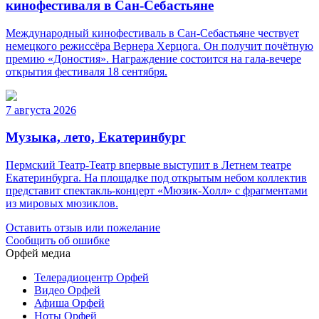
кинофестиваля в Сан-Себастьяне
Международный кинофестиваль в Сан-Себастьяне чествует
немецкого режиссёра Вернера Херцога. Он получит почётную
премию «Доностия». Награждение состоится на гала-вечере
открытия фестиваля 18 сентября.
7 августа 2026
Музыка, лето, Екатеринбург
Пермский Театр-Театр впервые выступит в Летнем театре
Екатеринбурга. На площадке под открытым небом коллектив
представит спектакль-концерт «Мюзик-Холл» с фрагментами
из мировых мюзиклов.
Оставить отзыв или пожелание
Сообщить об ошибке
Орфей медиа
Телерадиоцентр Орфей
Видео Орфей
Афиша Орфей
Ноты Орфей