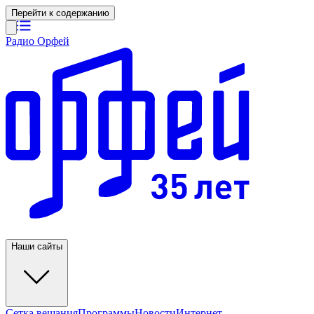
Перейти к содержанию
Радио Орфей
Наши сайты
Сетка вещания
Программы
Новости
Интернет-