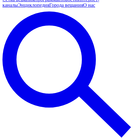
каналы
Энциклопедия
Города вещания
О нас