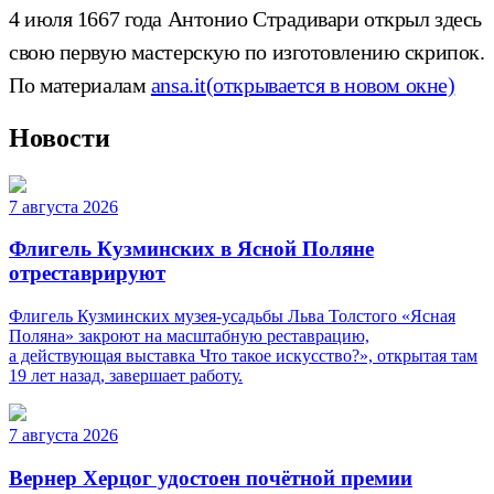
4 июля 1667 года Антонио Страдивари открыл здесь
свою первую мастерскую по изготовлению скрипок.
По материалам
ansa.it
(открывается в новом окне)
Новости
7 августа 2026
Флигель Кузминских в Ясной Поляне
отреставрируют
Флигель Кузминских музея-усадьбы Льва Толстого «Ясная
Поляна» закроют на масштабную реставрацию,
а действующая выставка Что такое искусство?», открытая там
19 лет назад, завершает работу.
7 августа 2026
Вернер Херцог удостоен почётной премии