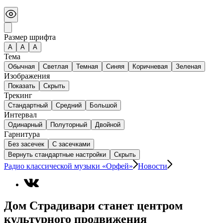
Размер шрифта
А
A
A
Тема
Обычная
Светлая
Темная
Синяя
Коричневая
Зеленая
Изображения
Показать
Скрыть
Трекинг
Стандартный
Средний
Большой
Интервал
Одинарный
Полуторный
Двойной
Гарнитура
Без засечек
С засечками
Вернуть стандартные настройки
Скрыть
Радио классической музыки «Орфей»
Новости
Дом Страдивари станет центром
культурного продвижения