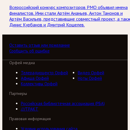
Всероссийский конкурс композиторов РМО объявил имена
финалистов. Ими стали Артём Ананьев, Антон Танонов и
Артём Васильев, представившие совместный проект, а так
Динис Курбанов и Дмитрий Кошелев.
Оставить отзыв или пожелание
Сообщить об ошибке
Орфей медиа
Телерадиоцентр Орфей
Видео Орфей
Афиша Орфей
Ноты Орфей
Коллективы Орфей
Партнеры
Российская библиотечная ассоциация (РБА)
///ТРАКТ
Правовая информация
Условия использования сайта