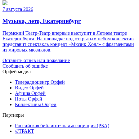
7 августа 2026
Музыка, лето, Екатеринбург
Пермский Театр-Театр впервые выступит в Летнем театре
Екатеринбурга. На площадке под открытым небом коллектив
представит спектакль-концерт «Мюзик-Холл» с фрагментами
из мировых мюзиклов.
Оставить отзыв или пожелание
Сообщить об ошибке
Орфей медиа
Телерадиоцентр Орфей
Видео Орфей
Афиша Орфей
Ноты Орфей
Коллективы Орфей
Партнеры
Российская библиотечная ассоциация (РБА)
///ТРАКТ