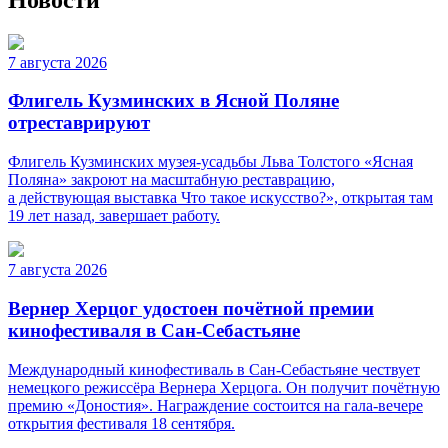
7 августа 2026
Флигель Кузминских в Ясной Поляне
отреставрируют
Флигель Кузминских музея-усадьбы Льва Толстого «Ясная
Поляна» закроют на масштабную реставрацию,
а действующая выставка Что такое искусство?», открытая там
19 лет назад, завершает работу.
7 августа 2026
Вернер Херцог удостоен почётной премии
кинофестиваля в Сан-Себастьяне
Международный кинофестиваль в Сан-Себастьяне чествует
немецкого режиссёра Вернера Херцога. Он получит почётную
премию «Доностия». Награждение состоится на гала-вечере
открытия фестиваля 18 сентября.