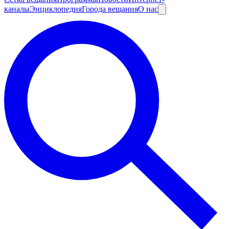
каналы
Энциклопедия
Города вещания
О нас