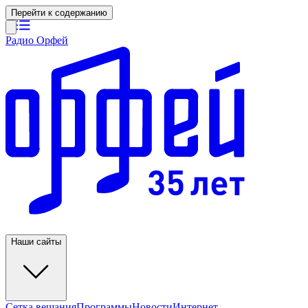
Перейти к содержанию
Радио Орфей
Наши сайты
Сетка вещания
Программы
Новости
Интернет-