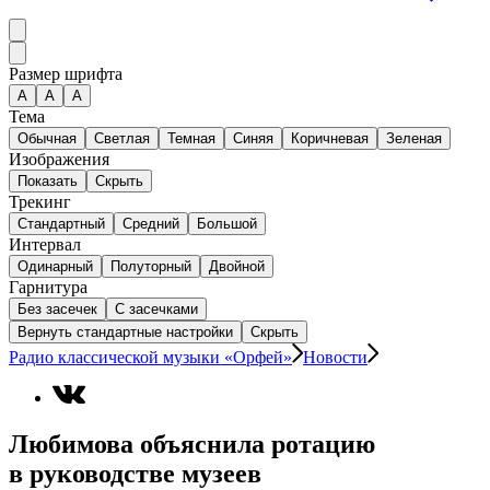
Размер шрифта
А
A
A
Тема
Обычная
Светлая
Темная
Синяя
Коричневая
Зеленая
Изображения
Показать
Скрыть
Трекинг
Стандартный
Средний
Большой
Интервал
Одинарный
Полуторный
Двойной
Гарнитура
Без засечек
С засечками
Вернуть стандартные настройки
Скрыть
Радио классической музыки «Орфей»
Новости
Любимова объяснила ротацию
в руководстве музеев