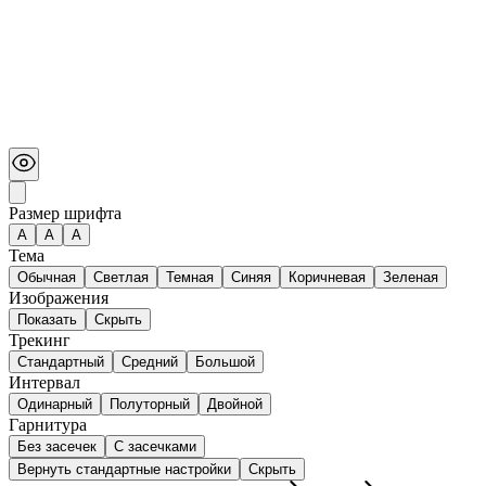
Размер шрифта
А
A
A
Тема
Обычная
Светлая
Темная
Синяя
Коричневая
Зеленая
Изображения
Показать
Скрыть
Трекинг
Стандартный
Средний
Большой
Интервал
Одинарный
Полуторный
Двойной
Гарнитура
Без засечек
С засечками
Вернуть стандартные настройки
Скрыть