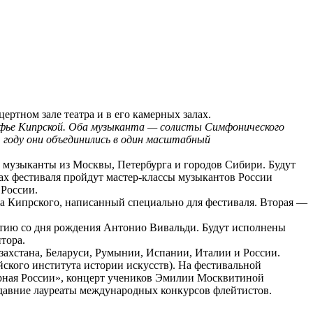
ртном зале театра и в его камерных залах.
фье Кипрской. Оба музыканта — солисты Симфонического
1 году они объединились в один масштабный
е музыканты из Москвы, Петербурга и городов Сибири. Будут
ах фестиваля пройдут мастер-классы музыкантов России
 России.
а Кипрского, написанный специально для фестиваля. Вторая —
тию со дня рождения Антонио Вивальди. Будут исполнены
тора.
ахстана, Беларуси, Румынии, Испании, Италии и России.
ского института истории искусств). На фестивальной
рная России», концерт учеников Эмилии Москвитиной
едавние лауреаты международных конкурсов флейтистов.