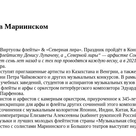
 в Мариинском
Виртуозы флейты» & «Северная лира». Праздник пройдёт в Конце
лейтисту Денису Лупачеву, а „Северной лиры“ — арфистке Со
т семь лет назад и с тех пор проводятся каждую весну, а в 202
ра.
ступят приглашенные артисты из Казахстана и Венгрии, а такж
ни Петра Чайковского и других музыкальных конкурсов. В рамк
учебных заведений, студентов и аспирантов музыкальных вузов
 флейты и арфы с оркестром петербургского композитора Эдуард
 Парфенова.
стов и арфистов с камерным оркестром, приуроченное к 345-ле
транскрипции для арфы и флейты других сочинений этого компози
сочинения с музыкальным колоритом Японии, Индии, Китая, Каз
 императрицы Елизаветы Алексеевны (кабинет рукописей Россий
узыки и лучших молодых флейтистов страны «Музыкальная сбо
естно с солистами Мариинского и Большого театров выступят н