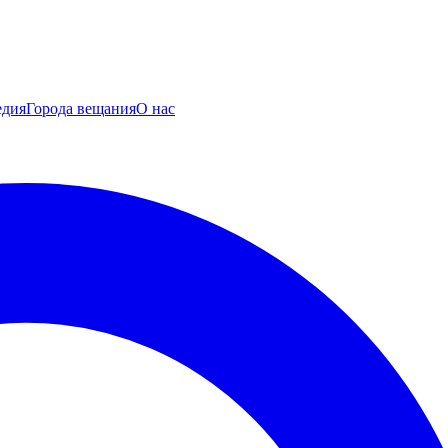
едия
Города вещания
О нас