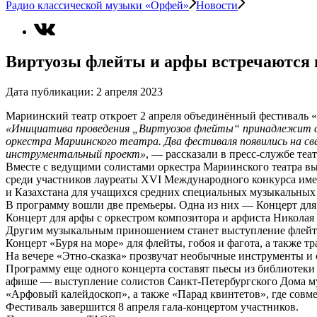
Радио классической музыки «Орфей»
Новости
Виртуозы флейты и арфы встречаются
Дата публикации:
2 апреля 2023
Мариинский театр откроет 2 апреля объединённый фестиваль «
«Инициатива проведения „Виртуозов флейты“ принадлежит ф
оркестра Мариинского театра. Два фестиваля появились на све
инструментальный проект»
, — рассказали в пресс-службе теат
Вместе с ведущими солистами оркестра Мариинского театра вы
среди участников лауреаты XVI Международного конкурса име
и Казахстана для учащихся средних специальных музыкальных 
В программу вошли две премьеры. Одна из них — Концерт для
Концерт для арфы с оркестром композитора и арфиста Николая
Другим музыкальным приношением станет выступление флейти
Концерт «Буря на море» для флейты, гобоя и фагота, а также 
На вечере «Этно-сказка» прозвучат необычные инструменты и 
Программу еще одного концерта составят пьесы из библиотеки
афише — выступление солистов Санкт-Петербургского Дома м
«Арфовый калейдоскоп», а также «Парад квинтетов», где совм
Фестиваль завершится 8 апреля гала-концертом участников.