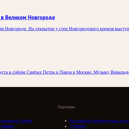
 в Великом Новгороде
ком Новгороде. На открытии у стен Новгородского кремля выст
вгуста в соборе Святых Петра и Павла в Москве. Музыку Вивал
Партнеры
адиоцентр Орфей
Российская библиотечная ассо
 Орфей
///ТРАКТ