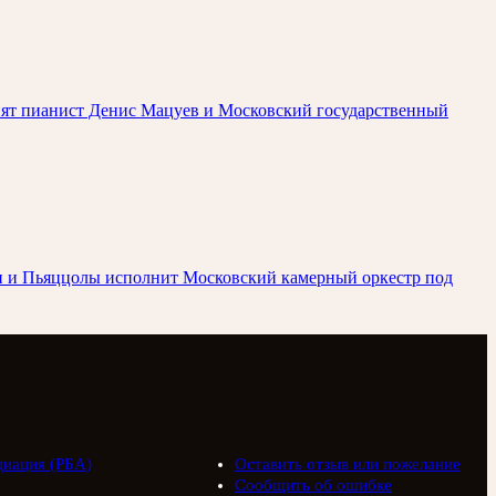
упят пианист Денис Мацуев и Московский государственный
ьди и Пьяццолы исполнит Московский камерный оркестр под
циация (РБА)
Оставить отзыв или пожелание
Сообщить об ошибке