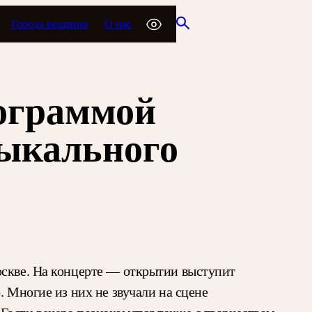
Города вещания
О нас
рограммой
зыкального
оскве. На концерте — открытии выступит
. Многие из них не звучали на сцене