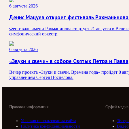
6 августа 2026
Денис Мацуев откроет фестиваль Рахманинова
Фестиваль имени Рахманинова стартует 21 августа в Вели
симфонический оркестр.
6 августа 2026
«Звуки и свечи» в соборе Святых Петра и Павла
Вечер проекта «Звуки и свечи. Времена года» пройдёт 8 а
управлением Сергея Поспелова.
Правовая информация
Орфей медиа
Условия использования сайта
Телер
Политика конфиденциальности
Видео