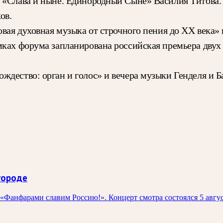
 «Слава и ныне. Единородный Сыне» Василия Титова. 
ов.
овая духовная музыка от строчного пения до XX века»
ках форума запланирована российская премьера двух 
дество: орган и голос» и вечера музыки Генделя и Б
городе
 «Фанфарами славим Россию!». Концерт смотра состоялся 5 авгу