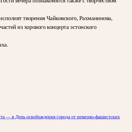
Гости вечера познакомятся также с творчеством
 исполнят творения Чайковского, Рахманинова,
частей из хорового концерта эстонского
аха.
ста — в День освобождения города от немецко-фашистских