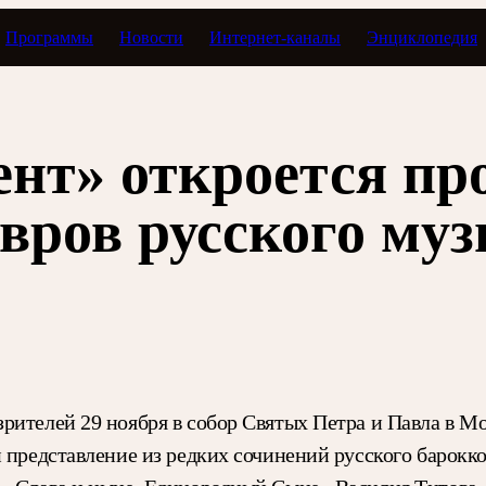
Программы
Новости
Интернет-каналы
Энциклопедия
ент» откроется п
вров русского му
рителей 29 ноября в собор Святых Петра и Павла в М
 представление из редких сочинений русского барокко