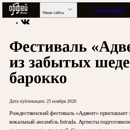
Радио Орфей
Сетка вещания
Радио классической музыки «Орфей»
Новости
Наши сайты
Фестиваль «Адв
из забытых шеде
барокко
Дата публикации:
25 ноября 2020
Рождественский фестиваль «Адвент» приглашает з
вокальный ансамбль Intrada. Артисты подготовили