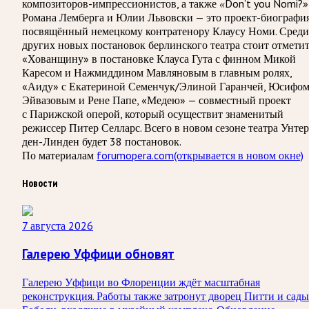
композиторов-импрессионистов, а также
Don’t you Nomi?»
«
Романа Лемберга и Юлии Львовски — это проект-биография
посвящённый немецкому контратенору Клаусу Номи. Среди
других новых постановок берлинского театра стоит отмети
«Хованщину» в постановке Клауса Гута с финном Микой
Каресом и Нажмиддином Мавляновым в главным ролях,
«Аиду» с Екатериной Семенчук/Элиной Гаранчей, Юсифо
Эйвазовым и Рене Папе, «Медею» — совместный проект
с Парижской оперой, который осуществит знаменитый
режиссер Питер Селларс. Всего в новом сезоне театра Унтер
ден-Линден будет 38 постановок.
По материалам
forumopera.com
(открывается в новом окне)
Новости
7 августа 2026
Галерею Уффици обновят
Галерею Уффици во Флоренции ждёт масштабная
реконструкция. Работы также затронут дворец Питти и сады